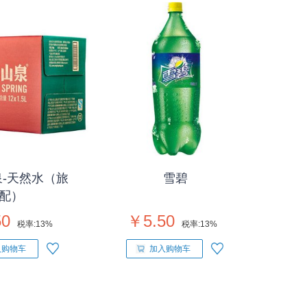
-天然水（旅
雪碧
配）
50
￥5.50
税率:
13%
税率:
13%
入购物车
加入购物车