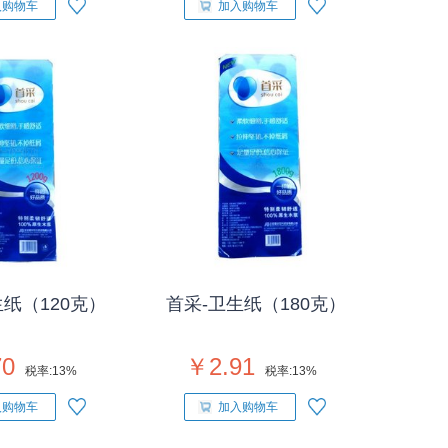
入购物车
加入购物车
生纸（120克）
首采-卫生纸（180克）
70
￥2.91
税率:
13%
税率:
13%
入购物车
加入购物车