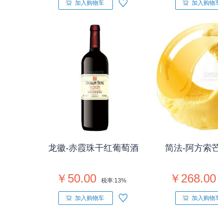
加入购物车
加入购物
龙徽-赤霞珠干红葡萄酒
简法-阿方索
￥50.00
￥268.00
税率:
13%
加入购物车
加入购物