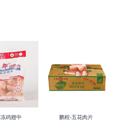
-冻鸡翅中
鹏程-五花肉片