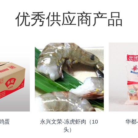
优秀供应商产品
鸡蛋
永兴文荣-冻虎虾肉（10
华都
头）