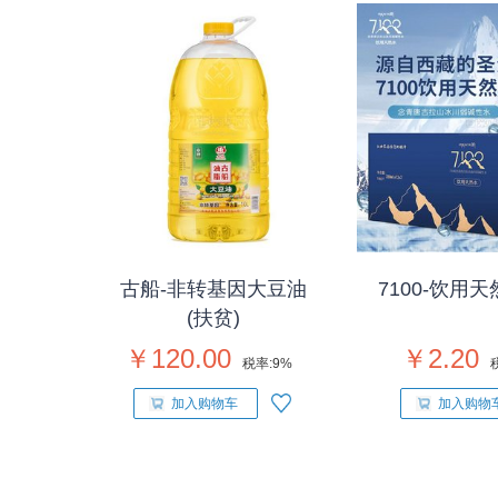
古船-非转基因大豆油
7100-饮用天
(扶贫)
￥120.00
￥2.20
税率:
9%
加入购物车
加入购物