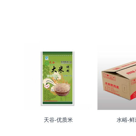
天谷-优质米
水峪-鲜