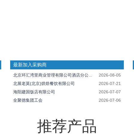
最新加入采购商
北京环汇湾里商业管理有限公司酒店分公...
2026-08-05
北展老莫(北京)烘焙餐饮有限公司
2026-07-21
海阳建国饭店有限公司
2026-07-07
全聚德集团工会
2026-07-06
中丝国际控股有限公司
2026-06-29
北京芙蓉建国酒店有限公司
2026-06-17
推荐产品