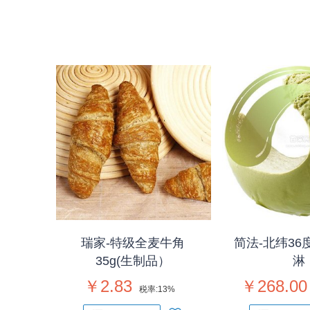
瑞家-特级全麦牛角
简法-北纬36
35g(生制品）
淋
￥2.83
￥268.00
税率:
13%