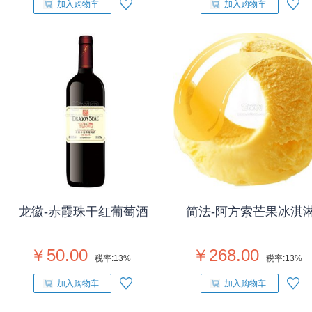
加入购物车
加入购物车
龙徽-赤霞珠干红葡萄酒
简法-阿方索芒果冰淇
￥50.00
￥268.00
税率:
13%
税率:
13%
加入购物车
加入购物车