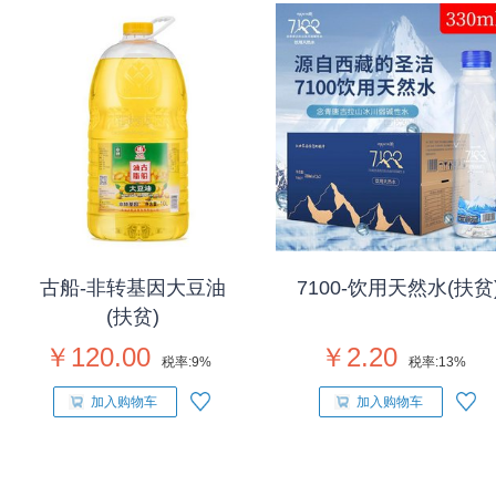
古船-非转基因大豆油
7100-饮用天然水(扶贫
(扶贫)
￥120.00
￥2.20
税率:
9%
税率:
13%
加入购物车
加入购物车