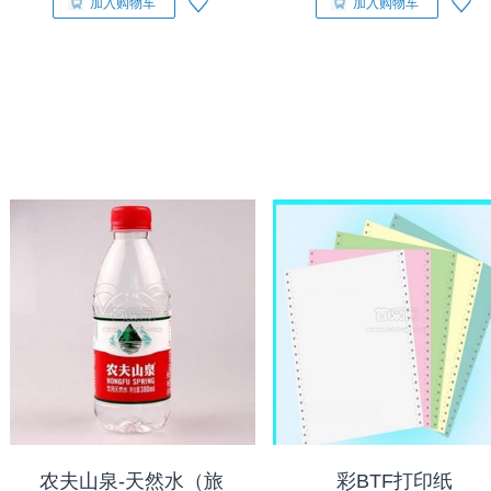
加入购物车
加入购物车
农夫山泉-天然水（旅
彩BTF打印纸