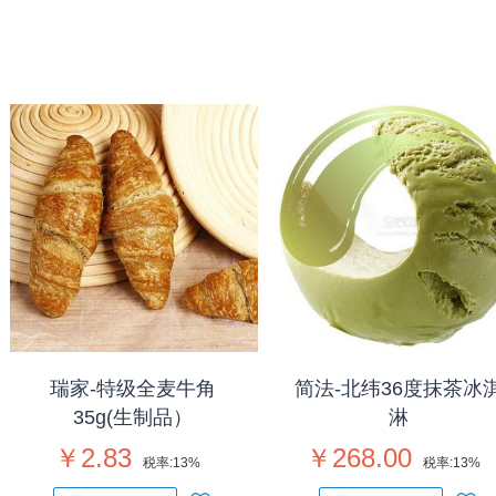
瑞家-特级全麦牛角
简法-北纬36度抹茶冰
35g(生制品）
淋
￥2.83
￥268.00
税率:
13%
税率:
13%