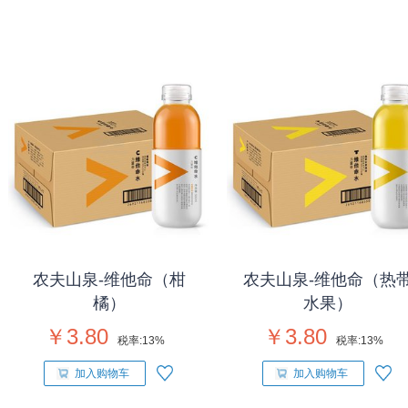
农夫山泉-维他命（柑
农夫山泉-维他命（热
橘）
水果）
￥3.80
￥3.80
税率:
13%
税率:
13%
加入购物车
加入购物车