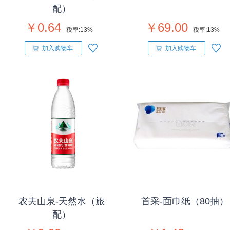
配）
￥0.64
￥69.00
税率:
13%
税率:
13%
加入购物车
加入购物车
农夫山泉-天然水（旅
首采-面巾纸（80抽）
配）