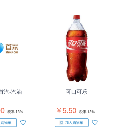
首汽-汽油
可口可乐
00
￥5.50
税率:
13%
税率:
13%
入购物车
加入购物车