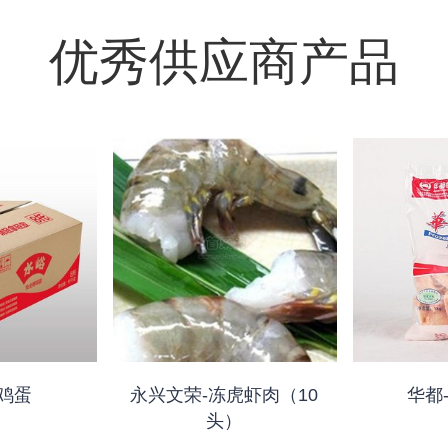
优秀供应商产品
鸡蛋
永兴文荣-冻虎虾肉（10
华都
头）