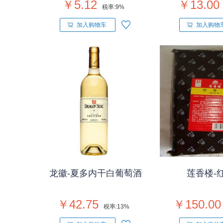
￥5.12
￥13.00
税率:
9%
加入购物车
加入购物
龙徽-夏多内干白葡萄酒
莲香楼-
￥42.75
￥150.00
税率:
13%