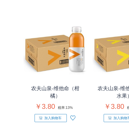
农夫山泉-维他命（柑
农夫山泉-维
橘）
水果
￥3.80
￥3.80
税率:
13%
加入购物车
加入购物