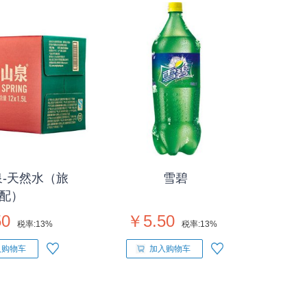
-天然水（旅
雪碧
配）
50
￥5.50
税率:
13%
税率:
13%
入购物车
加入购物车