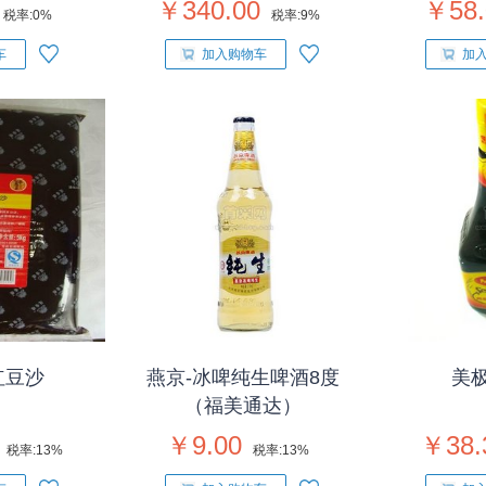
￥340.00
￥58.
税率:
0%
税率:
9%
车
加入购物车
加
红豆沙
燕京-冰啤纯生啤酒8度
美极
（福美通达）
￥9.00
￥38.
税率:
13%
税率:
13%