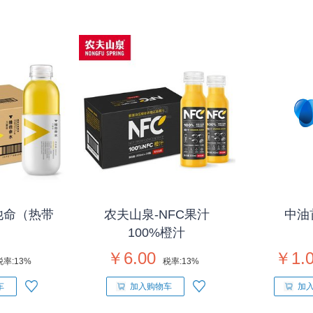
他命（热带
农夫山泉-NFC果汁
中油
）
100%橙汁
￥6.00
￥1.
税率:
13%
税率:
13%
车
加入购物车
加