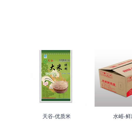
天谷-优质米
水峪-鲜