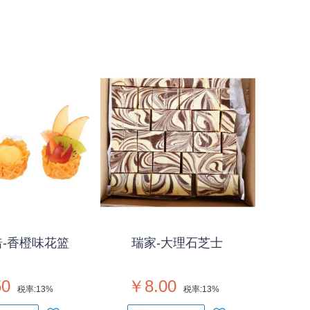
-香橙味花篮
瑞家-大理石芝士
50
￥8.00
税率:
13%
税率:
13%