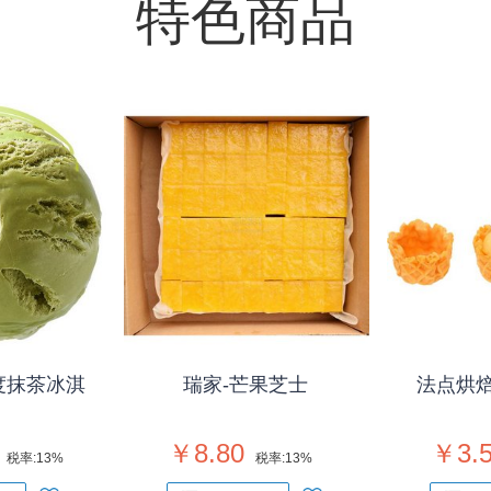
特色商品
度抹茶冰淇
瑞家-芒果芝士
法点烘焙
￥8.80
￥3.
税率:
13%
税率:
13%