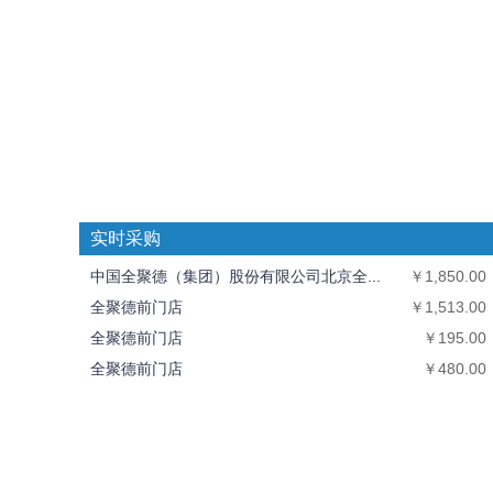
实时采购
中国全聚德（集团）股份有限公司北京全...
￥1,850.00
全聚德前门店
￥1,513.00
全聚德前门店
￥195.00
全聚德前门店
￥480.00
全聚德前门店
￥87.50