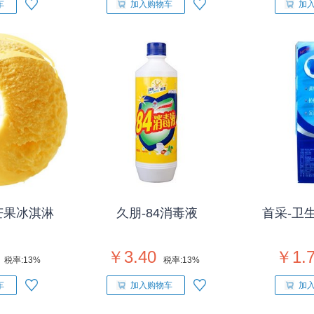
车
加入购物车
加
芒果冰淇淋
久朋-84消毒液
首采-卫
￥3.40
￥1.
税率:
13%
税率:
13%
车
加入购物车
加