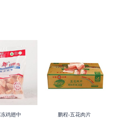
-冻鸡翅中
鹏程-五花肉片