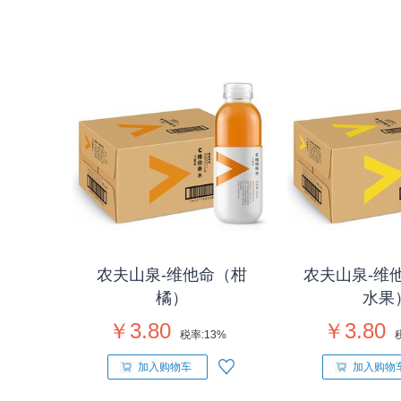
农夫山泉-维他命（柑
农夫山泉-维
橘）
水果
￥3.80
￥3.80
税率:
13%
加入购物车
加入购物