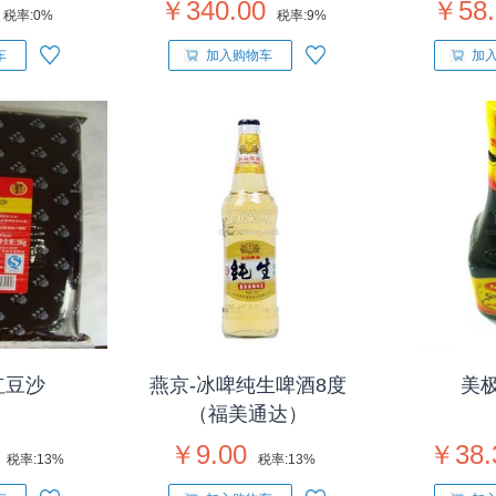
￥340.00
￥58.
税率:
0%
税率:
9%
车
加入购物车
加
红豆沙
燕京-冰啤纯生啤酒8度
美极
（福美通达）
￥9.00
￥38.
税率:
13%
税率:
13%