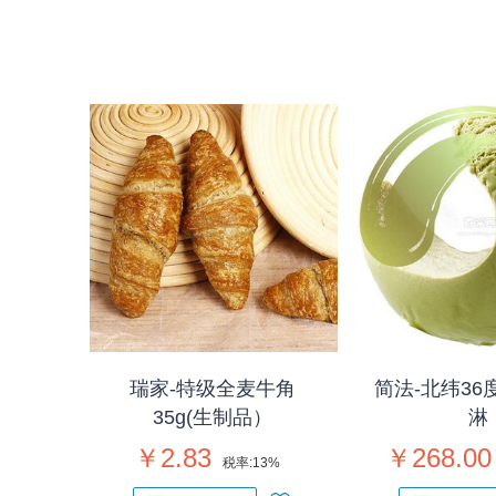
瑞家-特级全麦牛角
简法-北纬36
35g(生制品）
淋
￥2.83
￥268.00
税率:
13%