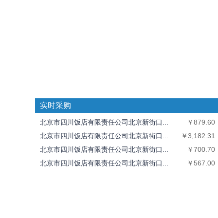
实时采购
北京市四川饭店有限责任公司北京新街口...
￥879.60
北京市四川饭店有限责任公司北京新街口...
￥3,182.31
北京市四川饭店有限责任公司北京新街口...
￥700.70
北京市四川饭店有限责任公司北京新街口...
￥567.00
北京市四川饭店有限责任公司北京新街口...
￥511.50