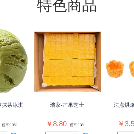
特色商品
度抹茶冰淇
瑞家-芒果芝士
法点烘焙
￥8.80
￥3.
税率:
13%
税率:
13%