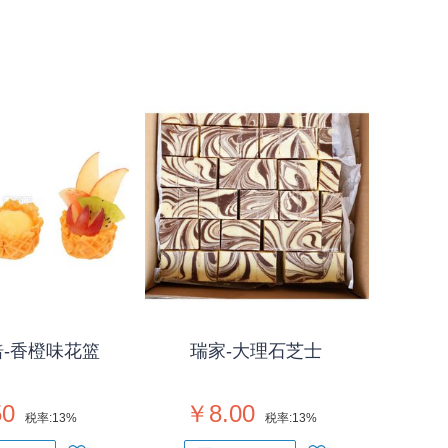
-香橙味花篮
瑞家-大理石芝士
50
￥8.00
税率:
13%
税率:
13%