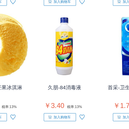
车
加入购物车
加
芒果冰淇淋
久朋-84消毒液
首采-卫
￥3.40
￥1.
税率:
13%
税率:
13%
车
加入购物车
加