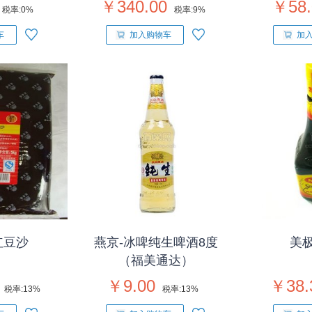
￥340.00
￥58.
税率:
0%
税率:
9%
车
加入购物车
加
红豆沙
燕京-冰啤纯生啤酒8度
美极
（福美通达）
￥9.00
￥38.
税率:
13%
税率:
13%