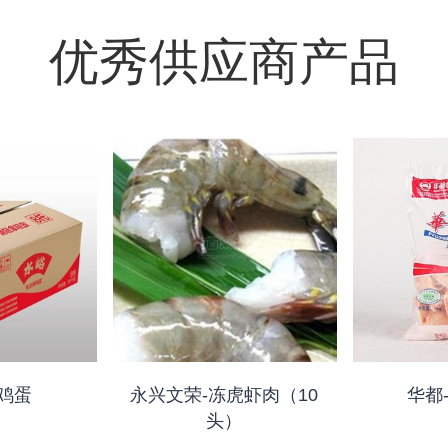
优秀供应商产品
鸡蛋
永兴文荣-冻虎虾肉（10
华都
头）