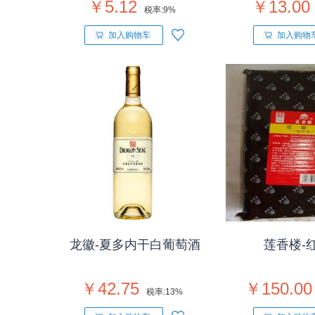
￥5.12
￥13.00
税率:
9%
加入购物车
加入购物
龙徽-夏多内干白葡萄酒
莲香楼-
￥42.75
￥150.00
税率:
13%