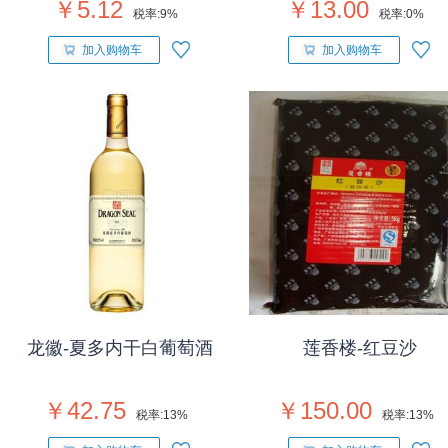
￥5.12
￥13.00
税率:
9%
税率:
0%
加入购物车
加入购物车
龙徽-夏多内干白葡萄酒
莲香楼-红豆沙
￥42.75
￥150.00
税率:
13%
税率:
13%