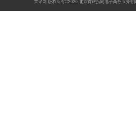
首采网 版权所有©2020 北京首旅携同电子商务服务