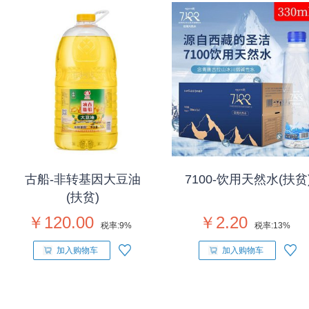
古船-非转基因大豆油
7100-饮用天然水(扶贫
(扶贫)
￥120.00
￥2.20
税率:
9%
税率:
13%
加入购物车
加入购物车