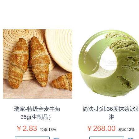
瑞家-特级全麦牛角
简法-北纬36度抹茶冰
35g(生制品）
淋
￥2.83
￥268.00
税率:
13%
税率:
13%