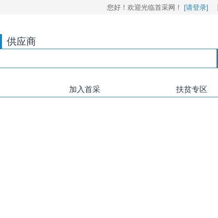
您好！欢迎光临首采网！
[请登录]
供应商
加入首采
扶贫专区