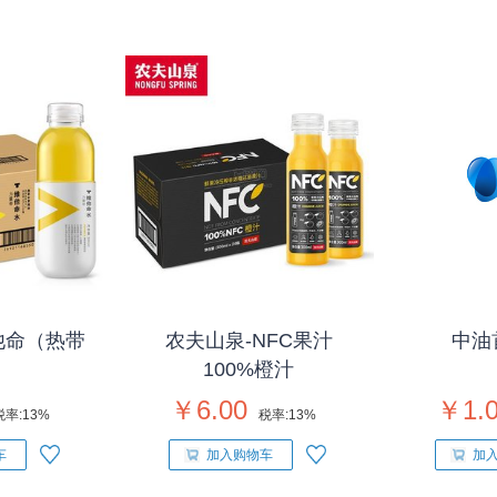
他命（热带
农夫山泉-NFC果汁
中油
）
100%橙汁
￥6.00
￥1.
税率:
13%
税率:
13%
车
加入购物车
加