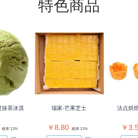
特色商品
度抹茶冰淇
瑞家-芒果芝士
法点烘焙
￥8.80
￥3.
税率:
13%
税率:
13%