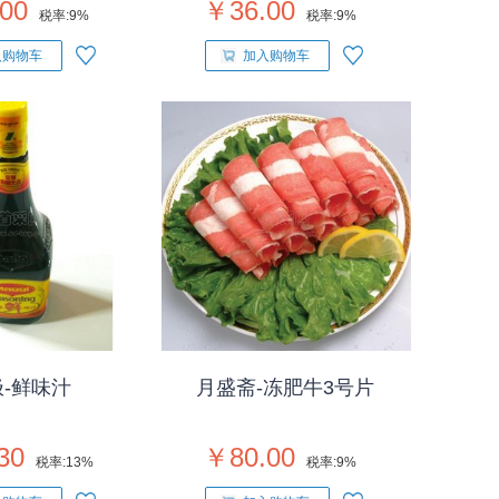
00
￥36.00
税率:
9%
税率:
9%
入购物车
加入购物车
-鲜味汁
月盛斋-冻肥牛3号片
30
￥80.00
税率:
13%
税率:
9%