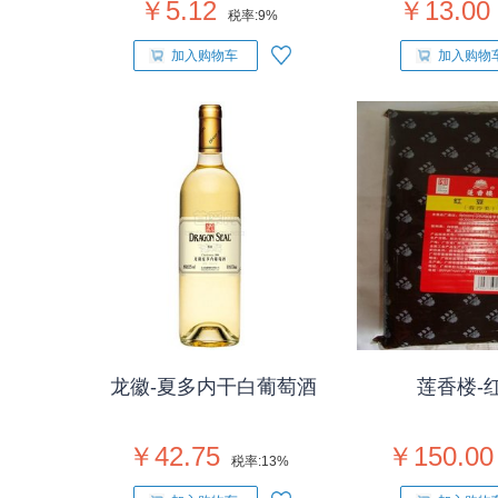
￥5.12
￥13.00
税率:
9%
加入购物车
加入购物
龙徽-夏多内干白葡萄酒
莲香楼-
￥42.75
￥150.00
税率:
13%