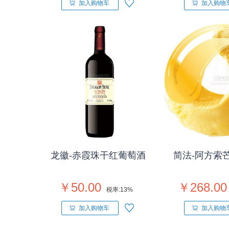
加入购物车
加入购物
龙徽-赤霞珠干红葡萄酒
简法-阿方索
￥50.00
￥268.00
税率:
13%
加入购物车
加入购物