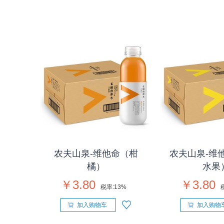
农夫山泉-维他命（柑
农夫山泉-维
橘）
水果
￥3.80
￥3.80
税率:
13%
加入购物车
加入购物