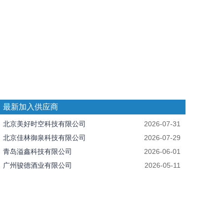
最新加入供应商
北京美好时空科技有限公司
2026-07-31
北京佳林御泉科技有限公司
2026-07-29
青岛溢鑫科技有限公司
2026-06-01
广州骏德酒业有限公司
2026-05-11
中油首汽石油销售有限公司
2025-12-16
北京吴裕泰茶业股份有限公司(临时)
2025-10-30