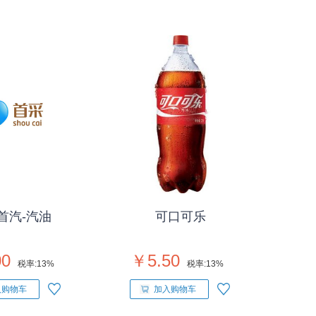
首汽-汽油
可口可乐
00
￥5.50
税率:
13%
税率:
13%
入购物车
加入购物车