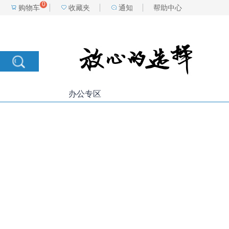
0
购物车
收藏夹
通知
帮助中心
办公专区