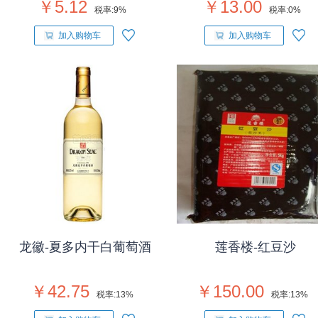
￥5.12
￥13.00
税率:
9%
税率:
0%
加入购物车
加入购物车
龙徽-夏多内干白葡萄酒
莲香楼-红豆沙
￥42.75
￥150.00
税率:
13%
税率:
13%