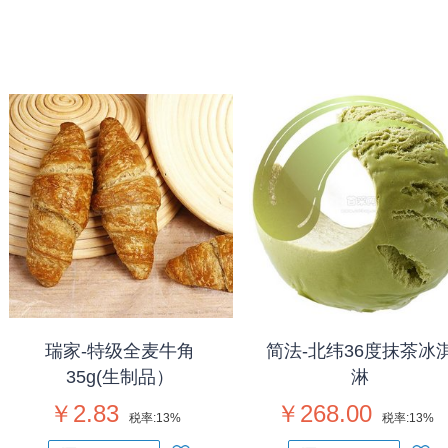
瑞家-特级全麦牛角
简法-北纬36度抹茶冰
35g(生制品）
淋
￥2.83
￥268.00
税率:
13%
税率:
13%