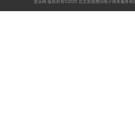
首采网 版权所有©2020 北京首旅携同电子商务服务