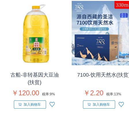
古船-非转基因大豆油
7100-饮用天然水(扶贫
(扶贫)
￥120.00
￥2.20
税率:
9%
税率:
13%
加入购物车
加入购物车