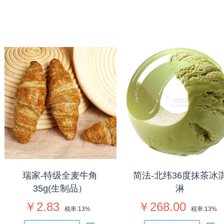
瑞家-特级全麦牛角
简法-北纬36度抹茶冰
35g(生制品）
淋
￥2.83
￥268.00
税率:
13%
税率:
13%