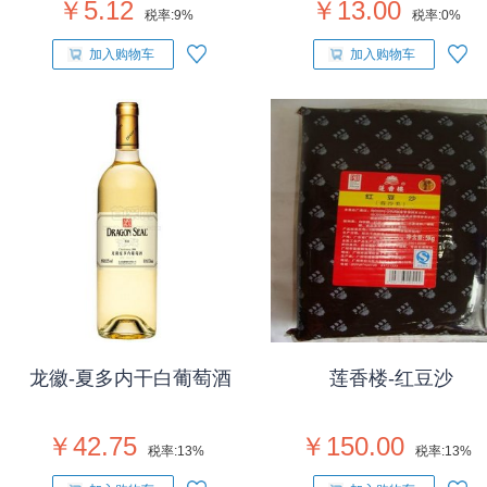
￥5.12
￥13.00
税率:
9%
税率:
0%
加入购物车
加入购物车
龙徽-夏多内干白葡萄酒
莲香楼-红豆沙
￥42.75
￥150.00
税率:
13%
税率:
13%