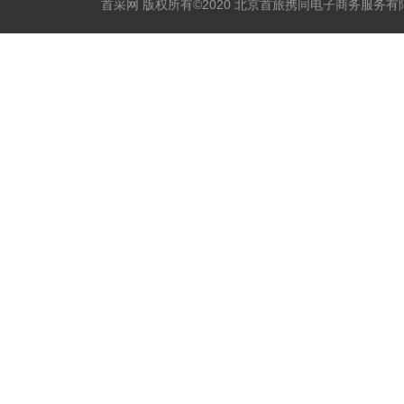
首采网 版权所有©2020 北京首旅携同电子商务服务