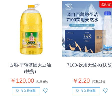
古船-非转基因大豆油
7100-饮用天然水(扶贫
(扶贫)
￥120.00
￥2.20
税率:
9%
税率:
13%
加入购物车
加入购物车