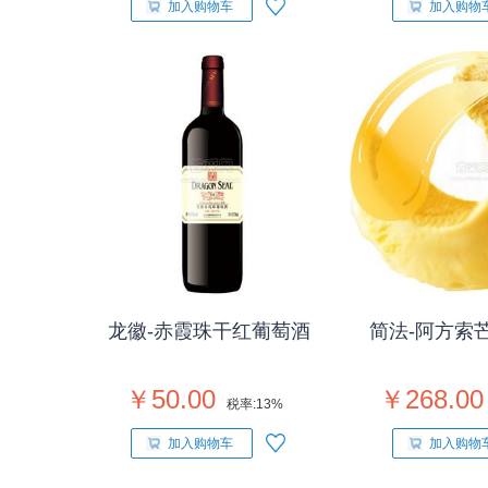
加入购物车
加入购物
龙徽-赤霞珠干红葡萄酒
简法-阿方索
￥50.00
￥268.00
税率:
13%
加入购物车
加入购物