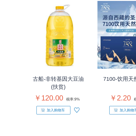
古船-非转基因大豆油
7100-饮用天
(扶贫)
￥120.00
￥2.20
税率:
9%
加入购物车
加入购物