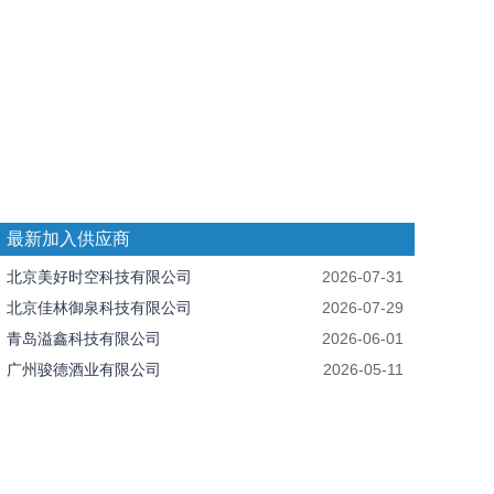
最新加入供应商
北京美好时空科技有限公司
2026-07-31
北京佳林御泉科技有限公司
2026-07-29
青岛溢鑫科技有限公司
2026-06-01
广州骏德酒业有限公司
2026-05-11
中油首汽石油销售有限公司
2025-12-16
北京吴裕泰茶业股份有限公司(临时)
2025-10-30