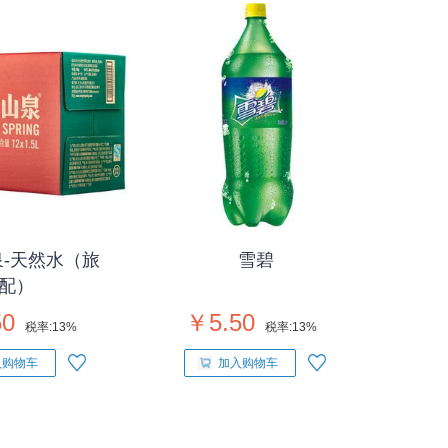
-天然水（旅
雪碧
配）
50
￥5.50
税率:
13%
税率:
13%
入购物车
加入购物车