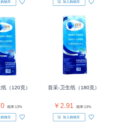
入购物车
加入购物车
生纸（120克）
首采-卫生纸（180克）
70
￥2.91
税率:
13%
税率:
13%
入购物车
加入购物车