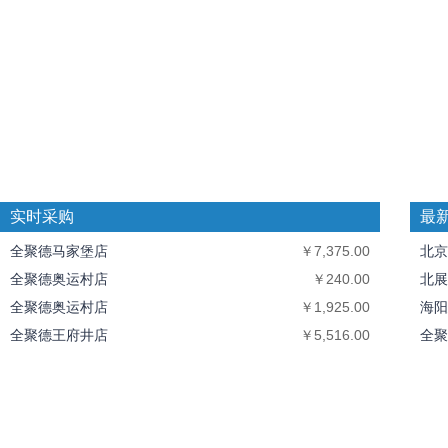
实时采购
最
全聚德马家堡店
￥7,375.00
北京
全聚德奥运村店
￥240.00
北展
全聚德奥运村店
￥1,925.00
海阳
全聚德王府井店
￥5,516.00
全聚
全聚德王府井店
￥44,163.00
中丝
北京