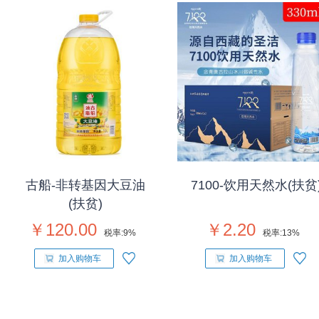
古船-非转基因大豆油
7100-饮用天然水(扶贫
(扶贫)
￥120.00
￥2.20
税率:
9%
税率:
13%
加入购物车
加入购物车