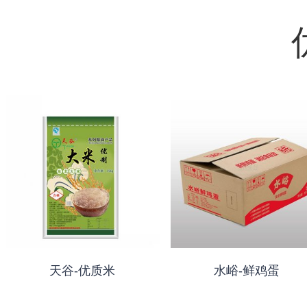
天谷-优质米
水峪-鲜鸡蛋