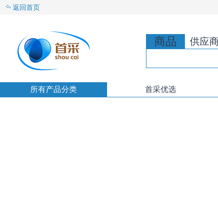
返回首页
商品
供应
所有产品分类
首采优选