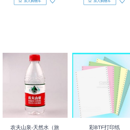
加入购物车
加入购物车
农夫山泉-天然水（旅
彩BTF打印纸