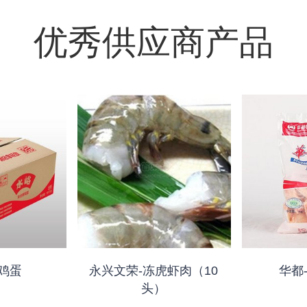
优秀供应商产品
鸡蛋
永兴文荣-冻虎虾肉（10
华都
头）