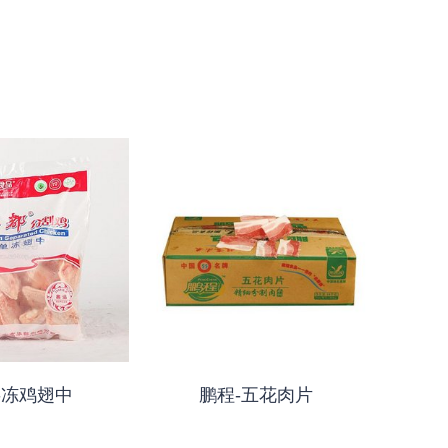
-冻鸡翅中
鹏程-五花肉片