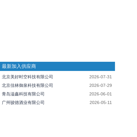
最新加入供应商
北京美好时空科技有限公司
2026-07-31
北京佳林御泉科技有限公司
2026-07-29
青岛溢鑫科技有限公司
2026-06-01
广州骏德酒业有限公司
2026-05-11
中油首汽石油销售有限公司
2025-12-16
北京吴裕泰茶业股份有限公司(临时)
2025-10-30