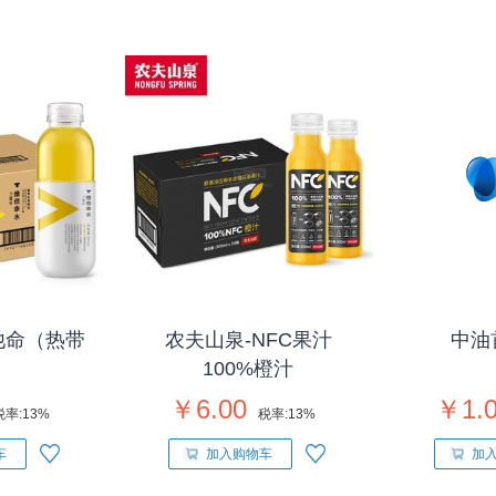
他命（热带
农夫山泉-NFC果汁
中油
）
100%橙汁
￥6.00
￥1.
税率:
13%
税率:
13%
车
加入购物车
加