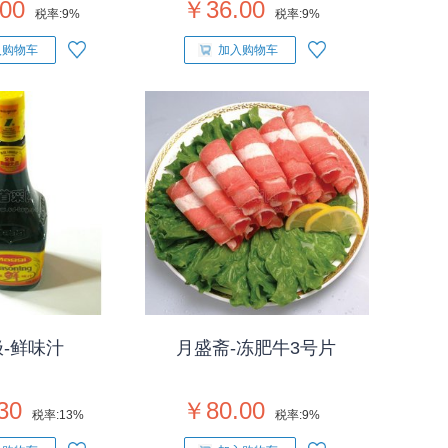
00
￥36.00
税率:
9%
税率:
9%
入购物车
加入购物车
-鲜味汁
月盛斋-冻肥牛3号片
30
￥80.00
税率:
13%
税率:
9%