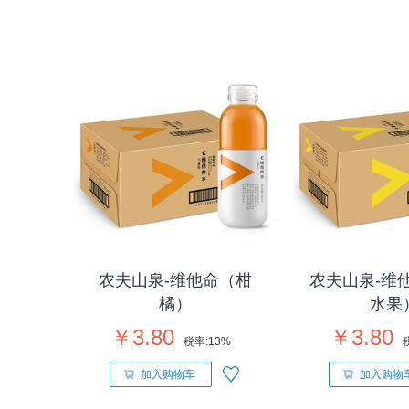
农夫山泉-维他命（柑
农夫山泉-维
橘）
水果
￥3.80
￥3.80
税率:
13%
加入购物车
加入购物