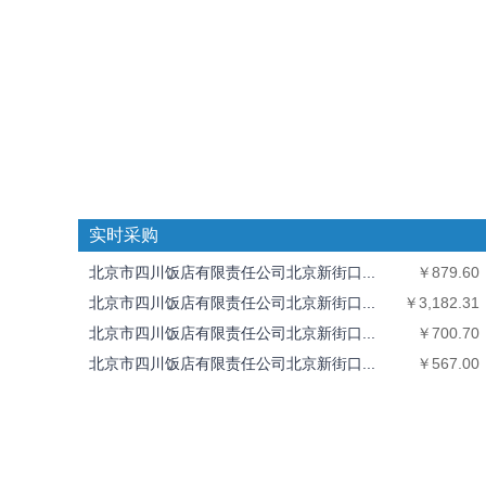
实时采购
北京市四川饭店有限责任公司北京新街口...
￥879.60
北京市四川饭店有限责任公司北京新街口...
￥3,182.31
北京市四川饭店有限责任公司北京新街口...
￥700.70
北京市四川饭店有限责任公司北京新街口...
￥567.00
北京市四川饭店有限责任公司北京新街口...
￥511.50