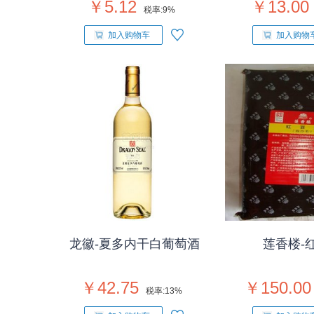
￥5.12
￥13.00
税率:
9%
加入购物车
加入购物
龙徽-夏多内干白葡萄酒
莲香楼-
￥42.75
￥150.00
税率:
13%