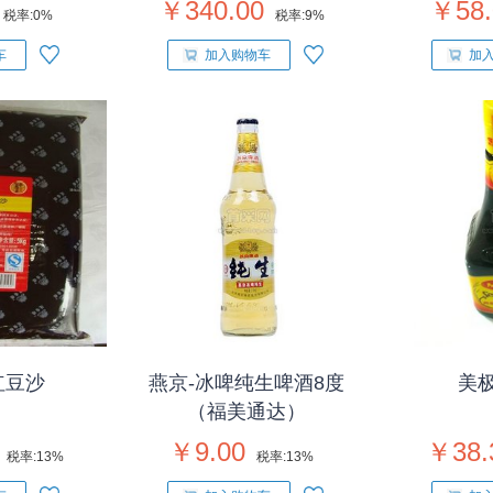
￥340.00
￥58.
税率:
0%
税率:
9%
车
加入购物车
加
红豆沙
燕京-冰啤纯生啤酒8度
美极
（福美通达）
￥9.00
￥38.
税率:
13%
税率:
13%