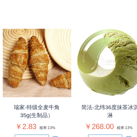
瑞家-特级全麦牛角
简法-北纬36度抹茶冰
35g(生制品）
淋
￥2.83
￥268.00
税率:
13%
税率:
13%