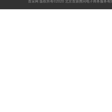
首采网 版权所有©2020 北京首旅携同电子商务服务