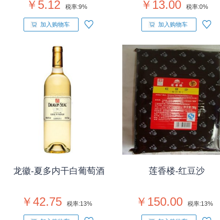
￥5.12
￥13.00
税率:
9%
税率:
0%
加入购物车
加入购物车
龙徽-夏多内干白葡萄酒
莲香楼-红豆沙
￥42.75
￥150.00
税率:
13%
税率:
13%