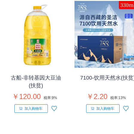
古船-非转基因大豆油
7100-饮用天然水(扶贫
(扶贫)
￥120.00
￥2.20
税率:
9%
税率:
13%
加入购物车
加入购物车