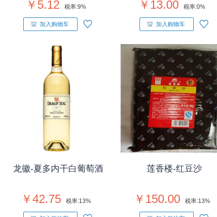
￥5.12
￥13.00
税率:
9%
税率:
0%
加入购物车
加入购物车
龙徽-夏多内干白葡萄酒
莲香楼-红豆沙
￥42.75
￥150.00
税率:
13%
税率:
13%