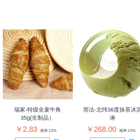
瑞家-特级全麦牛角
简法-北纬36度抹茶冰
35g(生制品）
淋
￥2.83
￥268.00
税率:
13%
税率:
13%