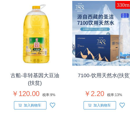
古船-非转基因大豆油
7100-饮用天然水(扶贫
(扶贫)
￥120.00
￥2.20
税率:
9%
税率:
13%
加入购物车
加入购物车