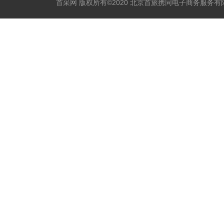
首采网 版权所有©2020 北京首旅携同电子商务服务