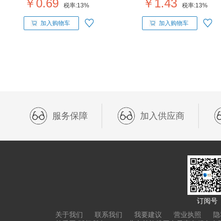
￥0.69
￥1.43
税率:
13%
税率:
13%
加入购物车
加入购物车
服务保障
加入供应商
订阅号
关于我们
联系我们
我要建议
营业执照
隐