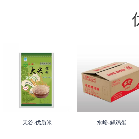
天谷-优质米
水峪-鲜鸡蛋