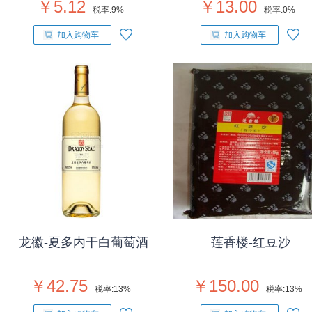
￥5.12
￥13.00
税率:
9%
税率:
0%
加入购物车
加入购物车
龙徽-夏多内干白葡萄酒
莲香楼-红豆沙
￥42.75
￥150.00
税率:
13%
税率:
13%