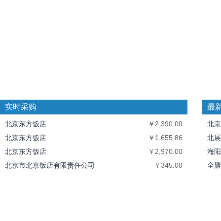
实时采购
最
北京东方饭店
￥2,390.00
北京
北京东方饭店
￥1,655.86
北展
北京东方饭店
￥2,970.00
海阳
北京市北京饭店有限责任公司
￥345.00
全聚
北京市京伦饭店有限责任公司
￥891.10
中丝
北京