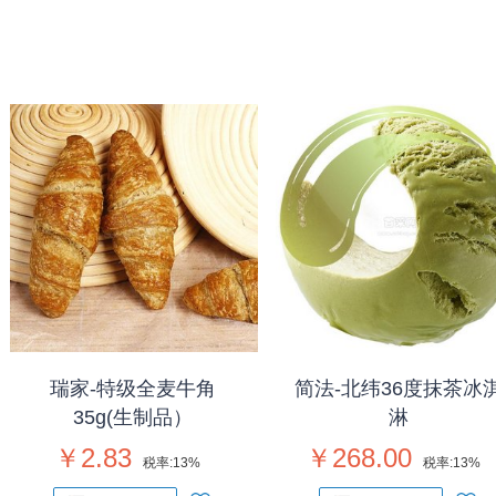
瑞家-特级全麦牛角
简法-北纬36度抹茶冰
35g(生制品）
淋
￥2.83
￥268.00
税率:
13%
税率:
13%