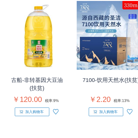
古船-非转基因大豆油
7100-饮用天然水(扶贫
(扶贫)
￥120.00
￥2.20
税率:
9%
税率:
13%
加入购物车
加入购物车