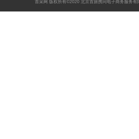
首采网 版权所有©2020 北京首旅携同电子商务服务