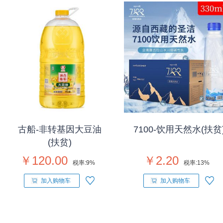
古船-非转基因大豆油
7100-饮用天然水(扶贫
(扶贫)
￥120.00
￥2.20
税率:
9%
税率:
13%
加入购物车
加入购物车