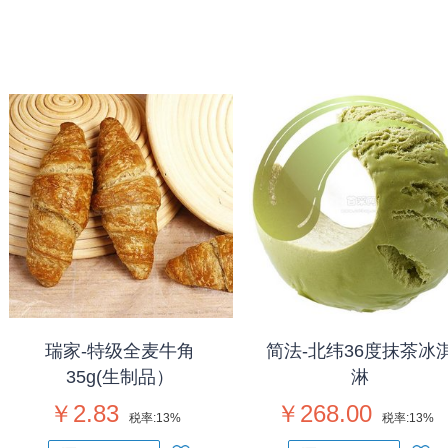
瑞家-特级全麦牛角
简法-北纬36度抹茶冰
35g(生制品）
淋
￥2.83
￥268.00
税率:
13%
税率:
13%