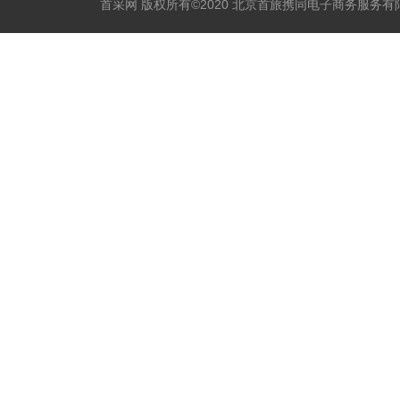
首采网 版权所有©2020 北京首旅携同电子商务服务