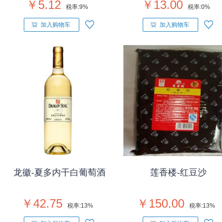
￥5.12
￥13.00
税率:
9%
税率:
0%
加入购物车
加入购物车
龙徽-夏多内干白葡萄酒
莲香楼-红豆沙
￥42.75
￥150.00
税率:
13%
税率:
13%