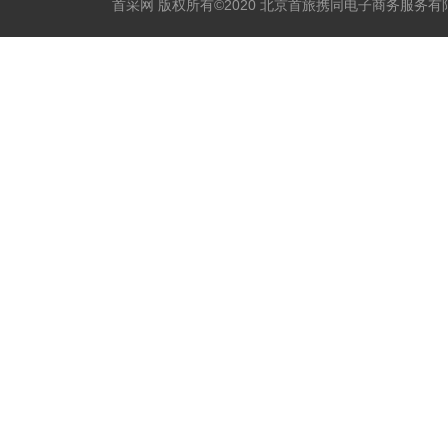
首采网 版权所有©2020 北京首旅携同电子商务服务