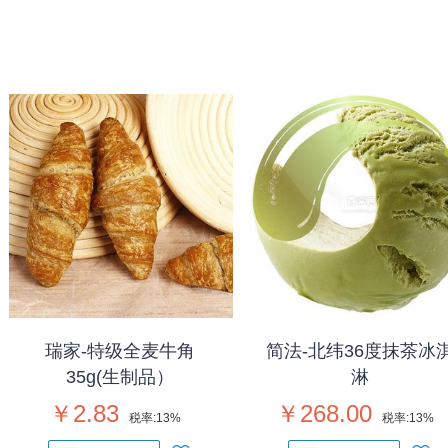
瑞家-特级全麦牛角
简法-北纬36度抹茶冰
35g(生制品）
淋
￥2.83
￥268.00
税率:
13%
税率:
13%