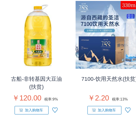
古船-非转基因大豆油
7100-饮用天然水(扶贫
(扶贫)
￥120.00
￥2.20
税率:
9%
税率:
13%
加入购物车
加入购物车