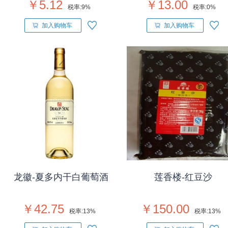
￥5.12
￥13.00
税率:
9%
税率:
0%
加入购物车
加入购物车
龙徽-夏多内干白葡萄酒
莲香楼-红豆沙
￥42.75
￥150.00
税率:
13%
税率:
13%