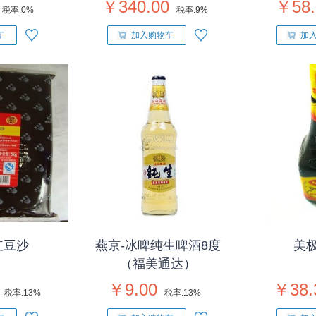
￥340.00
￥58.
税率:
0%
税率:
9%
车
加入购物车
加
红豆沙
燕京-冰啤纯生啤酒8度
美极
（福美通达）
￥9.00
￥38.
税率:
13%
税率:
13%