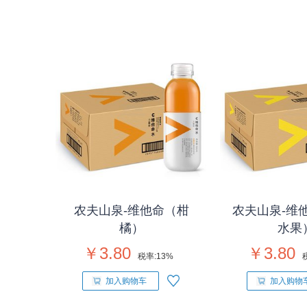
农夫山泉-维他命（柑
农夫山泉-维
橘）
水果
￥3.80
￥3.80
税率:
13%
加入购物车
加入购物