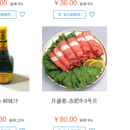
00
￥36.00
税率:
9%
税率:
9%
入购物车
加入购物车
-鲜味汁
月盛斋-冻肥牛3号片
30
￥80.00
税率:
13%
税率:
9%