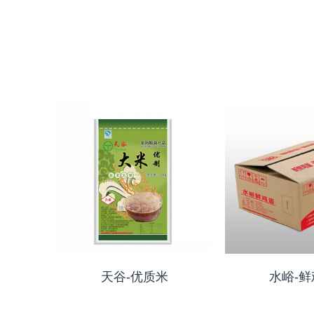
天谷-优质米
水峪-鲜