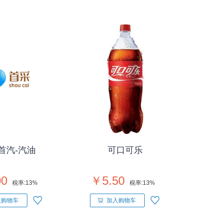
首汽-汽油
可口可乐
00
￥5.50
税率:
13%
税率:
13%
入购物车
加入购物车