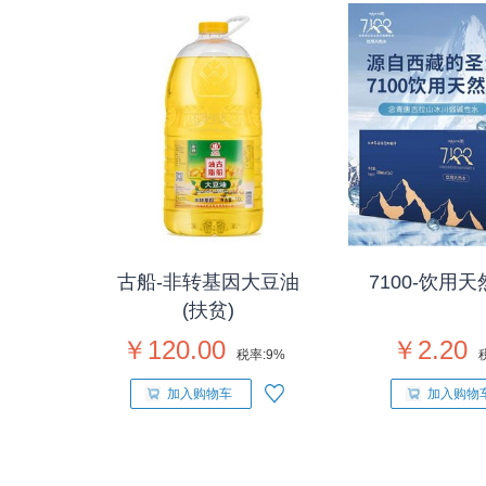
古船-非转基因大豆油
7100-饮用天
(扶贫)
￥120.00
￥2.20
税率:
9%
加入购物车
加入购物