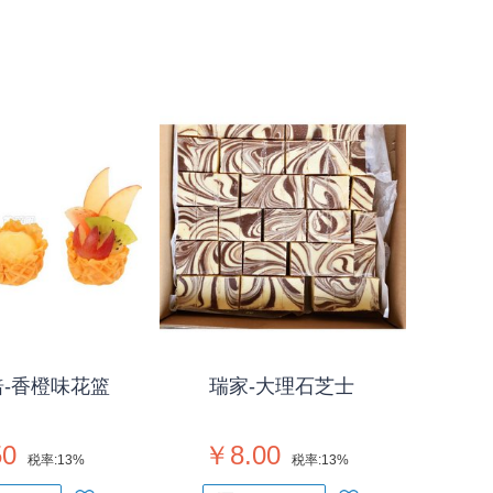
-香橙味花篮
瑞家-大理石芝士
50
￥8.00
税率:
13%
税率:
13%