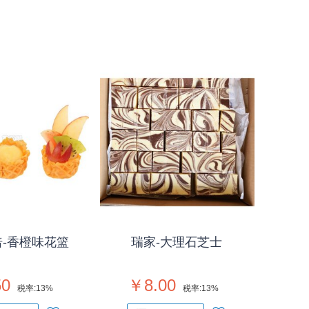
-香橙味花篮
瑞家-大理石芝士
50
￥8.00
税率:
13%
税率:
13%