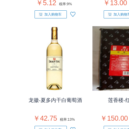
￥5.12
￥13.00
税率:
9%
加入购物车
加入购物
龙徽-夏多内干白葡萄酒
莲香楼-
￥42.75
￥150.00
税率:
13%