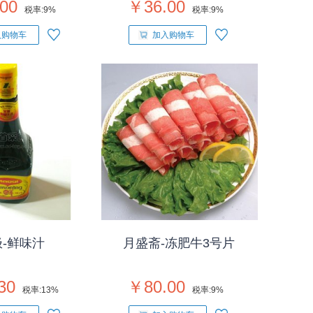
00
￥36.00
税率:
9%
税率:
9%
入购物车
加入购物车
-鲜味汁
月盛斋-冻肥牛3号片
30
￥80.00
税率:
13%
税率:
9%