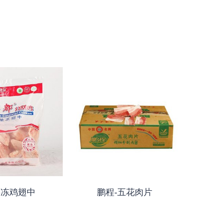
-冻鸡翅中
鹏程-五花肉片