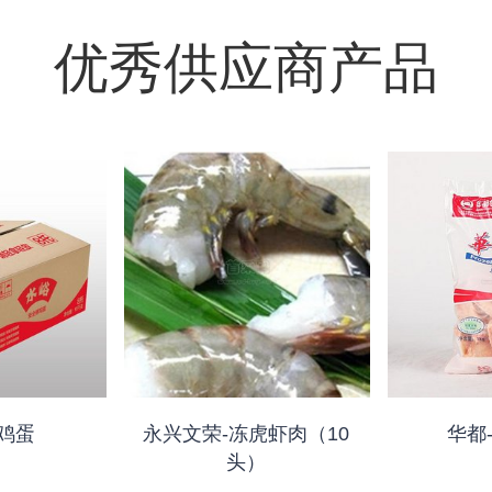
优秀供应商产品
鸡蛋
永兴文荣-冻虎虾肉（10
华都
头）