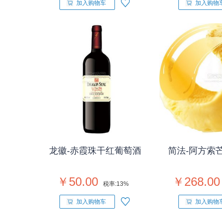
加入购物车
加入购物
龙徽-赤霞珠干红葡萄酒
简法-阿方索
￥50.00
￥268.00
税率:
13%
加入购物车
加入购物