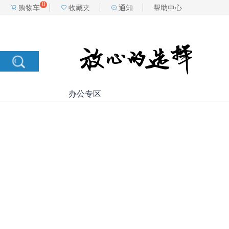
0
购物车
收藏夹
通知
帮助中心
办公专区