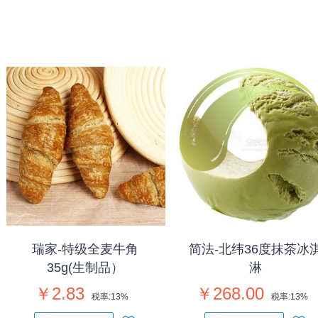
瑞家-特级全麦牛角
简法-北纬36度抹茶冰
35g(生制品）
淋
￥2.83
￥268.00
税率:
13%
税率:
13%