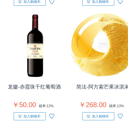
加入购物车
加入购物车
龙徽-赤霞珠干红葡萄酒
简法-阿方索芒果冰淇
￥50.00
￥268.00
税率:
13%
税率:
13%
加入购物车
加入购物车