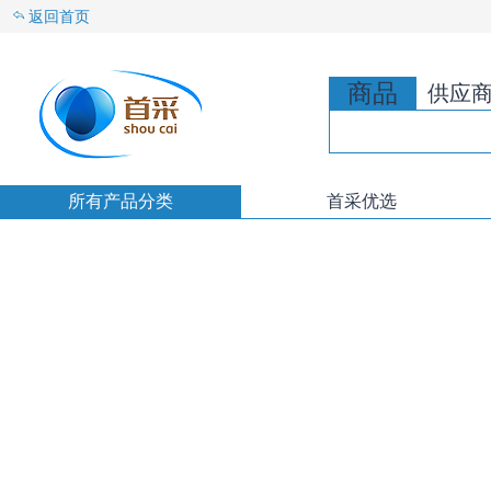
返回首页
商品
供应
所有产品分类
首采优选