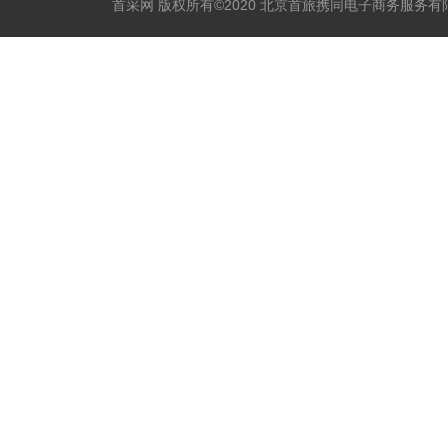
首采网 版权所有©2020 北京首旅携同电子商务服务