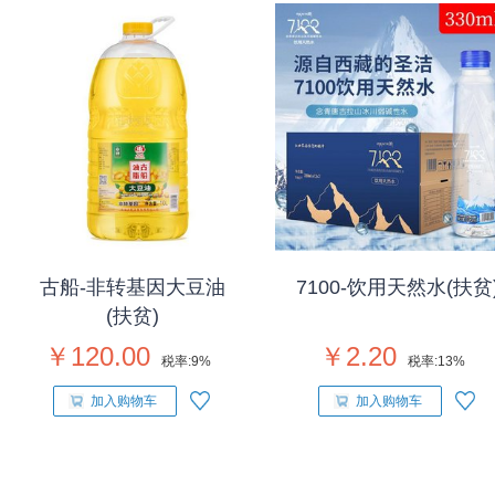
古船-非转基因大豆油
7100-饮用天然水(扶贫
(扶贫)
￥120.00
￥2.20
税率:
9%
税率:
13%
加入购物车
加入购物车