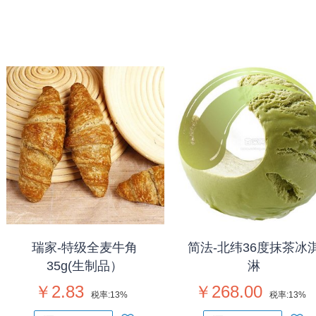
瑞家-特级全麦牛角
简法-北纬36度抹茶冰
35g(生制品）
淋
￥2.83
￥268.00
税率:
13%
税率:
13%