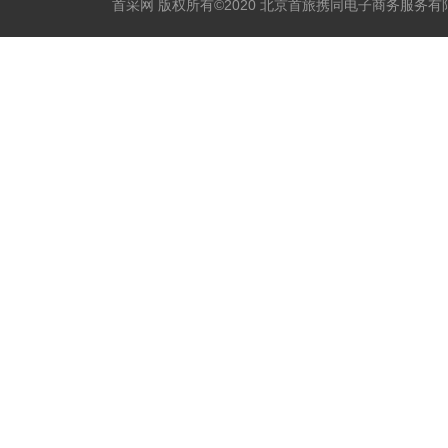
首采网 版权所有©2020 北京首旅携同电子商务服务