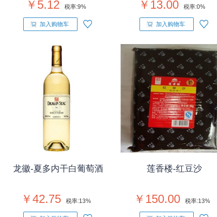
￥5.12
￥13.00
税率:
9%
税率:
0%
加入购物车
加入购物车
龙徽-夏多内干白葡萄酒
莲香楼-红豆沙
￥42.75
￥150.00
税率:
13%
税率:
13%