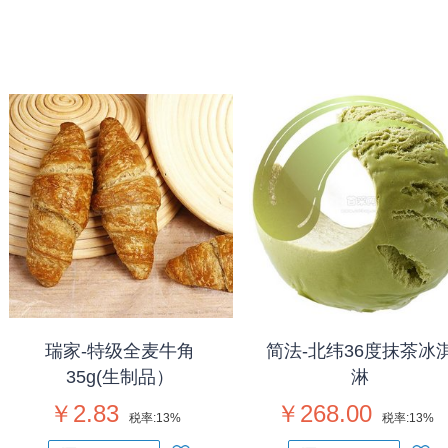
瑞家-特级全麦牛角
简法-北纬36度抹茶冰
35g(生制品）
淋
￥2.83
￥268.00
税率:
13%
税率:
13%