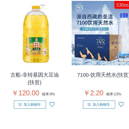
古船-非转基因大豆油
7100-饮用天然水(扶贫
(扶贫)
￥120.00
￥2.20
税率:
9%
税率:
13%
加入购物车
加入购物车