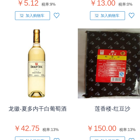
￥5.12
￥13.00
税率:
9%
税率:
0%
加入购物车
加入购物车
龙徽-夏多内干白葡萄酒
莲香楼-红豆沙
￥42.75
￥150.00
税率:
13%
税率:
13%