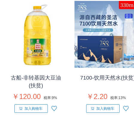
古船-非转基因大豆油
7100-饮用天然水(扶贫
(扶贫)
￥120.00
￥2.20
税率:
9%
税率:
13%
加入购物车
加入购物车