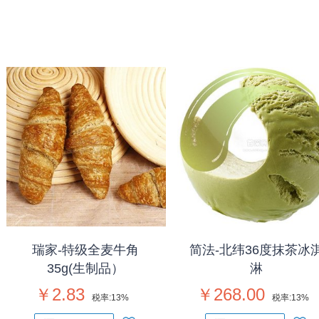
瑞家-特级全麦牛角
简法-北纬36度抹茶冰
35g(生制品）
淋
￥2.83
￥268.00
税率:
13%
税率:
13%