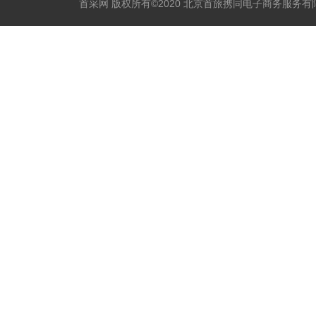
首采网 版权所有©2020 北京首旅携同电子商务服务