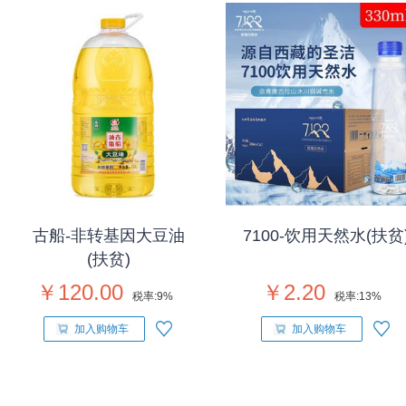
古船-非转基因大豆油
7100-饮用天然水(扶贫
(扶贫)
￥120.00
￥2.20
税率:
9%
税率:
13%
加入购物车
加入购物车