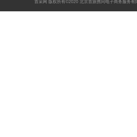
首采网 版权所有©2020 北京首旅携同电子商务服务