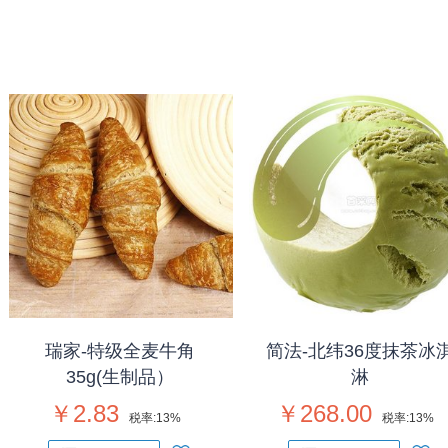
瑞家-特级全麦牛角
简法-北纬36度抹茶冰
35g(生制品）
淋
￥2.83
￥268.00
税率:
13%
税率:
13%