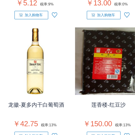
￥5.12
￥13.00
税率:
9%
税率:
0%
加入购物车
加入购物车
龙徽-夏多内干白葡萄酒
莲香楼-红豆沙
￥42.75
￥150.00
税率:
13%
税率:
13%