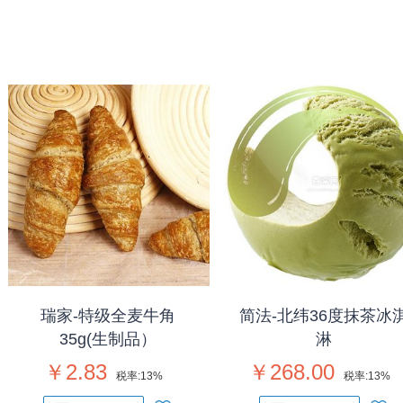
瑞家-特级全麦牛角
简法-北纬36度抹茶冰
35g(生制品）
淋
￥2.83
￥268.00
税率:
13%
税率:
13%