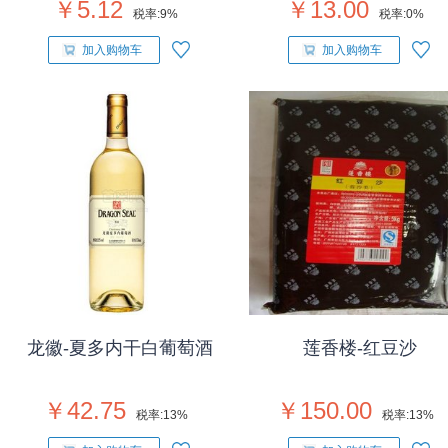
￥5.12
￥13.00
税率:
9%
税率:
0%
加入购物车
加入购物车
龙徽-夏多内干白葡萄酒
莲香楼-红豆沙
￥42.75
￥150.00
税率:
13%
税率:
13%