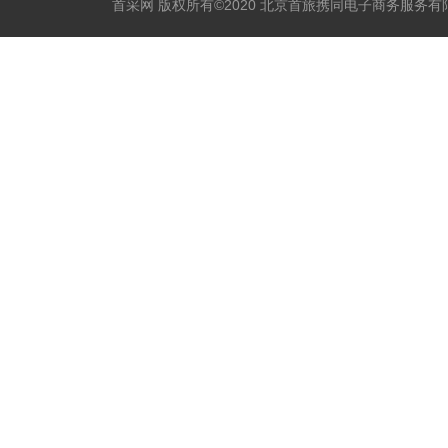
首采网 版权所有©2020 北京首旅携同电子商务服务