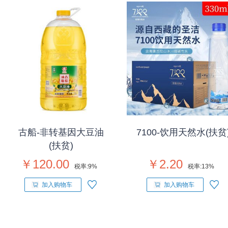
古船-非转基因大豆油
7100-饮用天然水(扶贫
(扶贫)
￥120.00
￥2.20
税率:
9%
税率:
13%
加入购物车
加入购物车