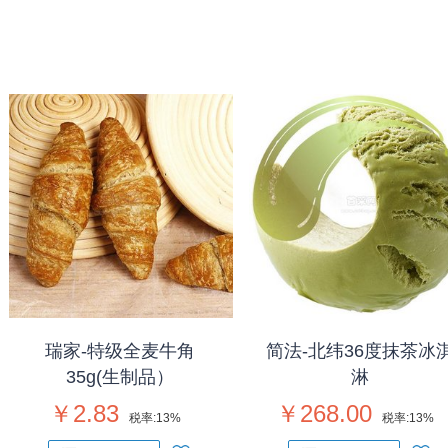
瑞家-特级全麦牛角
简法-北纬36度抹茶冰
35g(生制品）
淋
￥2.83
￥268.00
税率:
13%
税率:
13%