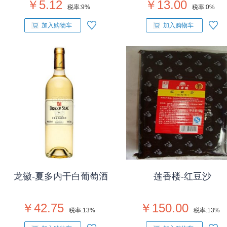
￥5.12
￥13.00
税率:
9%
税率:
0%
加入购物车
加入购物车
龙徽-夏多内干白葡萄酒
莲香楼-红豆沙
￥42.75
￥150.00
税率:
13%
税率:
13%