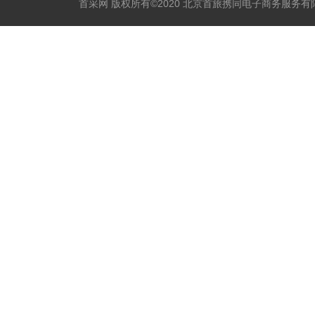
首采网 版权所有©2020 北京首旅携同电子商务服务