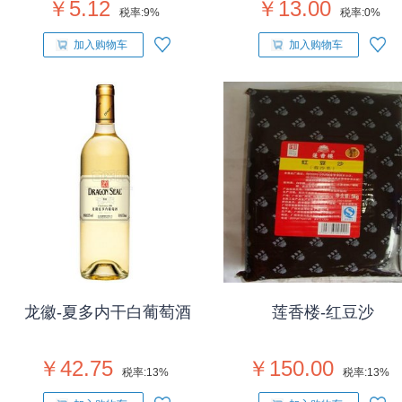
￥5.12
￥13.00
税率:
9%
税率:
0%
加入购物车
加入购物车
龙徽-夏多内干白葡萄酒
莲香楼-红豆沙
￥42.75
￥150.00
税率:
13%
税率:
13%