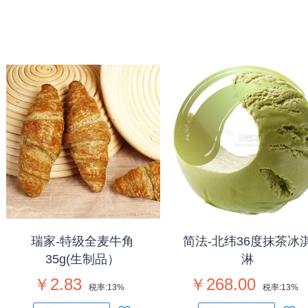
瑞家-特级全麦牛角
简法-北纬36度抹茶冰
35g(生制品）
淋
￥2.83
￥268.00
税率:
13%
税率:
13%