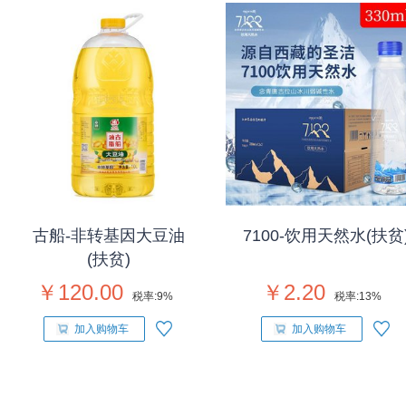
古船-非转基因大豆油
7100-饮用天然水(扶贫
(扶贫)
￥120.00
￥2.20
税率:
9%
税率:
13%
加入购物车
加入购物车