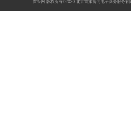
首采网 版权所有©2020 北京首旅携同电子商务服务