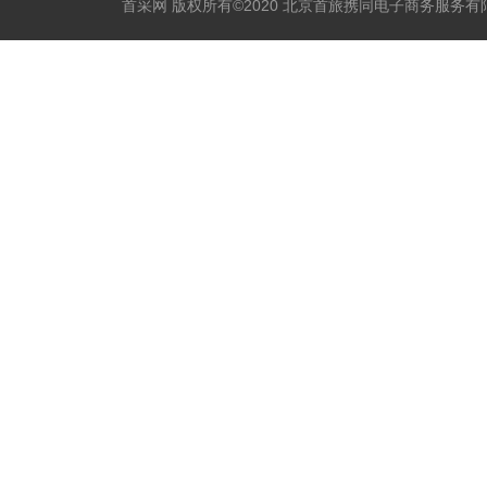
首采网 版权所有©2020 北京首旅携同电子商务服务