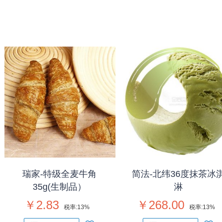
瑞家-特级全麦牛角
简法-北纬36度抹茶冰
35g(生制品）
淋
￥2.83
￥268.00
税率:
13%
税率:
13%