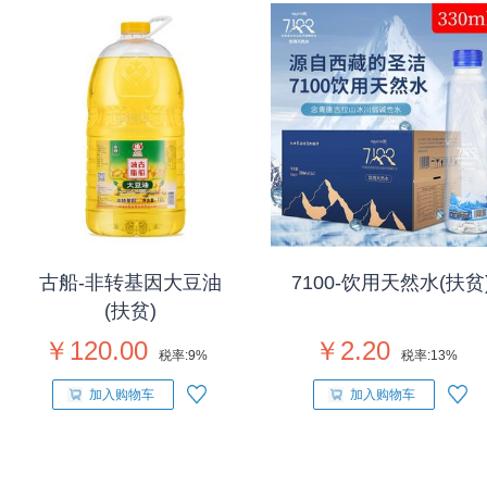
古船-非转基因大豆油
7100-饮用天然水(扶贫
(扶贫)
￥120.00
￥2.20
税率:
9%
税率:
13%
加入购物车
加入购物车