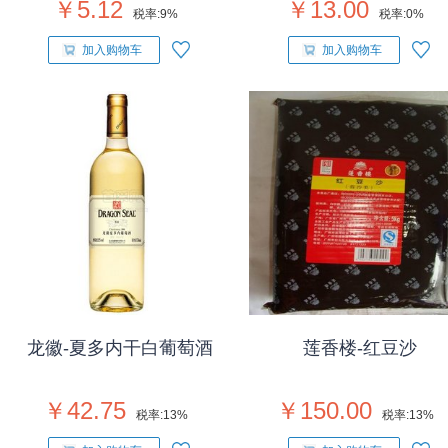
￥5.12
￥13.00
税率:
9%
税率:
0%
加入购物车
加入购物车
龙徽-夏多内干白葡萄酒
莲香楼-红豆沙
￥42.75
￥150.00
税率:
13%
税率:
13%