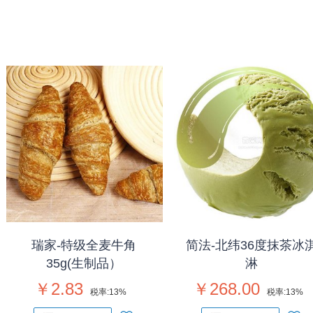
瑞家-特级全麦牛角
简法-北纬36度抹茶冰
35g(生制品）
淋
￥2.83
￥268.00
税率:
13%
税率:
13%