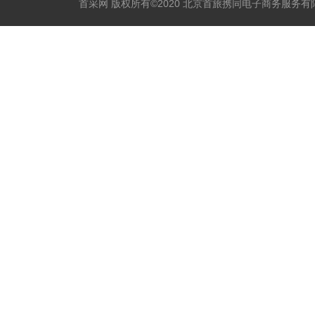
首采网 版权所有©2020 北京首旅携同电子商务服务