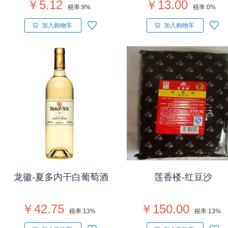
￥5.12
￥13.00
税率:
9%
税率:
0%
加入购物车
加入购物车
龙徽-夏多内干白葡萄酒
莲香楼-红豆沙
￥42.75
￥150.00
税率:
13%
税率:
13%