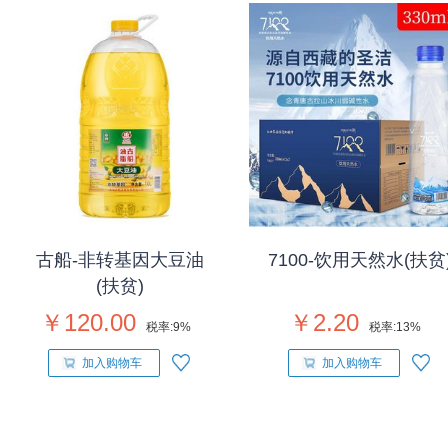
古船-非转基因大豆油
7100-饮用天然水(扶贫
(扶贫)
￥120.00
￥2.20
税率:
9%
税率:
13%
加入购物车
加入购物车