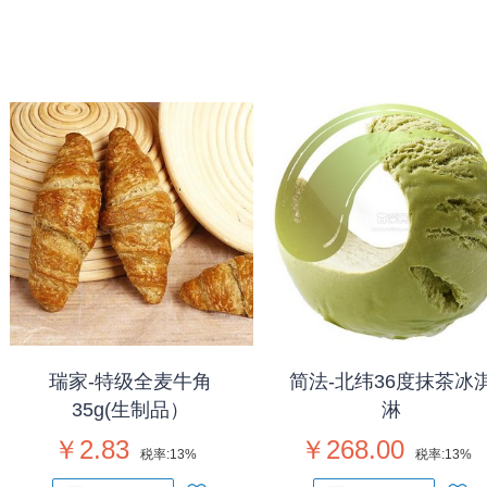
瑞家-特级全麦牛角
简法-北纬36度抹茶冰
35g(生制品）
淋
￥2.83
￥268.00
税率:
13%
税率:
13%