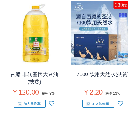
古船-非转基因大豆油
7100-饮用天然水(扶贫
(扶贫)
￥120.00
￥2.20
税率:
9%
税率:
13%
加入购物车
加入购物车