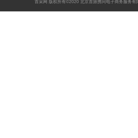
首采网 版权所有©2020 北京首旅携同电子商务服务