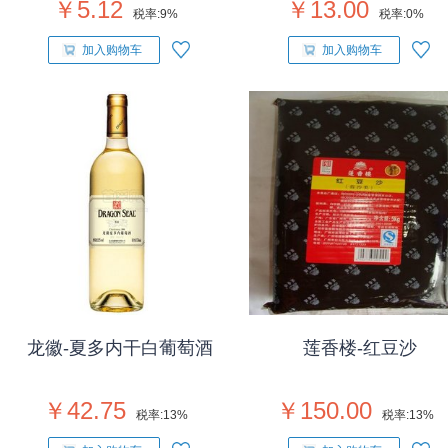
￥5.12
￥13.00
税率:
9%
税率:
0%
加入购物车
加入购物车
龙徽-夏多内干白葡萄酒
莲香楼-红豆沙
￥42.75
￥150.00
税率:
13%
税率:
13%