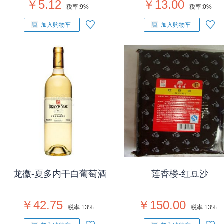
￥5.12
￥13.00
税率:
9%
税率:
0%
加入购物车
加入购物车
龙徽-夏多内干白葡萄酒
莲香楼-红豆沙
￥42.75
￥150.00
税率:
13%
税率:
13%