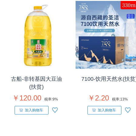
古船-非转基因大豆油
7100-饮用天然水(扶贫
(扶贫)
￥120.00
￥2.20
税率:
9%
税率:
13%
加入购物车
加入购物车