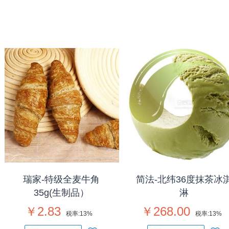
瑞家-特级全麦牛角
简法-北纬36度抹茶冰
35g(生制品）
淋
￥2.83
￥268.00
税率:
13%
税率:
13%