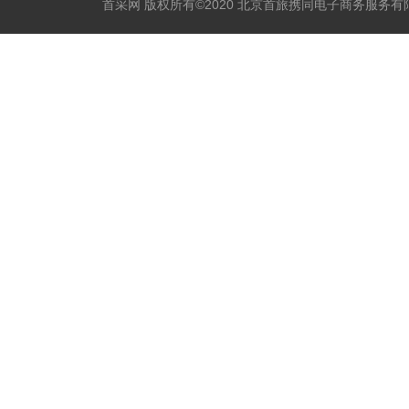
首采网 版权所有©2020 北京首旅携同电子商务服务