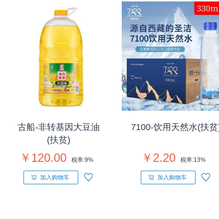
古船-非转基因大豆油
7100-饮用天然水(扶贫
(扶贫)
￥120.00
￥2.20
税率:
9%
税率:
13%
加入购物车
加入购物车