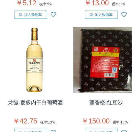
￥5.12
￥13.00
税率:
9%
税率:
0%
加入购物车
加入购物车
龙徽-夏多内干白葡萄酒
莲香楼-红豆沙
￥42.75
￥150.00
税率:
13%
税率:
13%