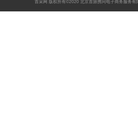
首采网 版权所有©2020 北京首旅携同电子商务服务