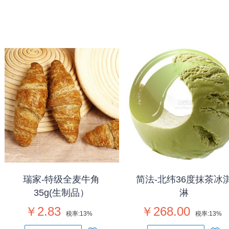
瑞家-特级全麦牛角
简法-北纬36度抹茶冰
35g(生制品）
淋
￥2.83
￥268.00
税率:
13%
税率:
13%