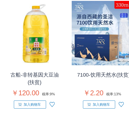
古船-非转基因大豆油
7100-饮用天然水(扶贫
(扶贫)
￥120.00
￥2.20
税率:
9%
税率:
13%
加入购物车
加入购物车