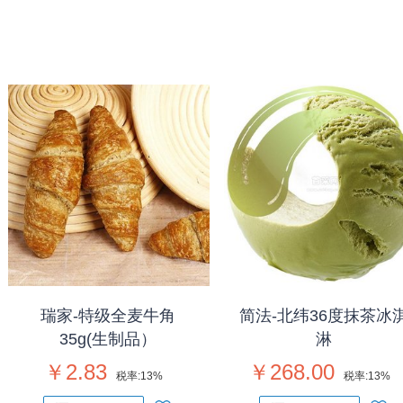
瑞家-特级全麦牛角
简法-北纬36度抹茶冰
35g(生制品）
淋
￥2.83
￥268.00
税率:
13%
税率:
13%