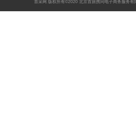
首采网 版权所有©2020 北京首旅携同电子商务服务