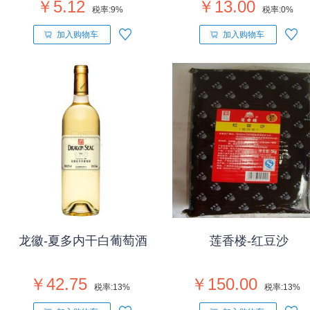
￥5.12
￥13.00
税率:
9%
税率:
0%
加入购物车
加入购物车
龙徽-夏多内干白葡萄酒
莲香楼-红豆沙
￥42.75
￥150.00
税率:
13%
税率:
13%