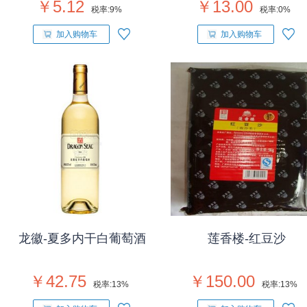
￥5.12
￥13.00
税率:
9%
税率:
0%
加入购物车
加入购物车
龙徽-夏多内干白葡萄酒
莲香楼-红豆沙
￥42.75
￥150.00
税率:
13%
税率:
13%