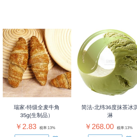
瑞家-特级全麦牛角
简法-北纬36度抹茶冰
35g(生制品）
淋
￥2.83
￥268.00
税率:
13%
税率:
13%