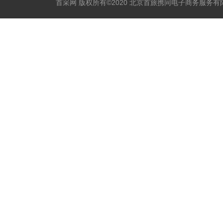
首采网 版权所有©2020 北京首旅携同电子商务服务