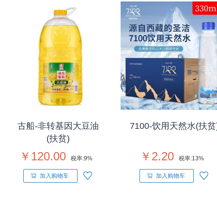
古船-非转基因大豆油
7100-饮用天然水(扶贫
(扶贫)
￥120.00
￥2.20
税率:
9%
税率:
13%
加入购物车
加入购物车