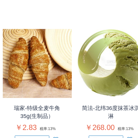
瑞家-特级全麦牛角
简法-北纬36度抹茶冰
35g(生制品）
淋
￥2.83
￥268.00
税率:
13%
税率:
13%