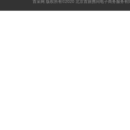
首采网 版权所有©2020 北京首旅携同电子商务服务