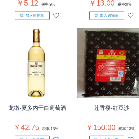
￥5.12
￥13.00
税率:
9%
税率:
0%
加入购物车
加入购物车
龙徽-夏多内干白葡萄酒
莲香楼-红豆沙
￥42.75
￥150.00
税率:
13%
税率:
13%