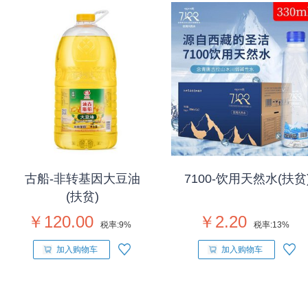
古船-非转基因大豆油
7100-饮用天然水(扶贫
(扶贫)
￥120.00
￥2.20
税率:
9%
税率:
13%
加入购物车
加入购物车