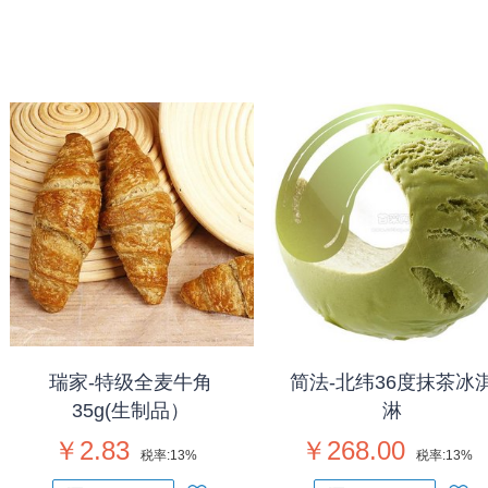
瑞家-特级全麦牛角
简法-北纬36度抹茶冰
35g(生制品）
淋
￥2.83
￥268.00
税率:
13%
税率:
13%