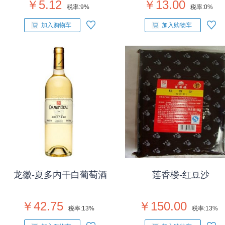
￥5.12
￥13.00
税率:
9%
税率:
0%
加入购物车
加入购物车
龙徽-夏多内干白葡萄酒
莲香楼-红豆沙
￥42.75
￥150.00
税率:
13%
税率:
13%