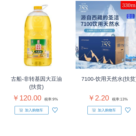
古船-非转基因大豆油
7100-饮用天然水(扶贫
(扶贫)
￥120.00
￥2.20
税率:
9%
税率:
13%
加入购物车
加入购物车