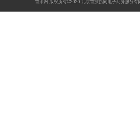
首采网 版权所有©2020 北京首旅携同电子商务服务