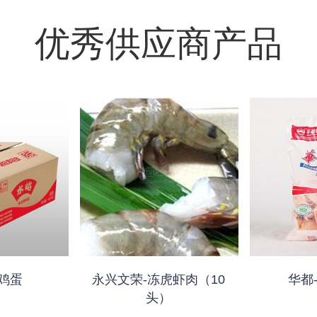
优秀供应商产品
鸡蛋
永兴文荣-冻虎虾肉（10
华都
头）