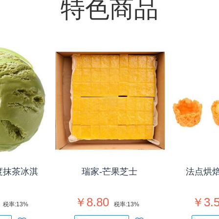
特色商品
度抹茶冰淇
瑞家-芒果芝士
法点烘焙
￥8.80
￥3.
税率:
13%
税率:
13%