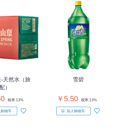
-天然水（旅
雪碧
配）
50
￥5.50
税率:
13%
税率:
13%
入购物车
加入购物车