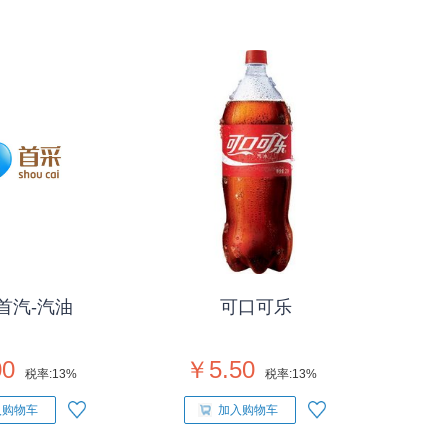
首汽-汽油
可口可乐
00
￥5.50
税率:
13%
税率:
13%
入购物车
加入购物车