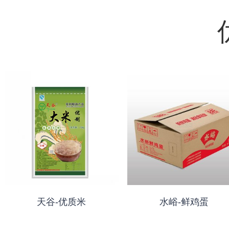
天谷-优质米
水峪-鲜鸡蛋