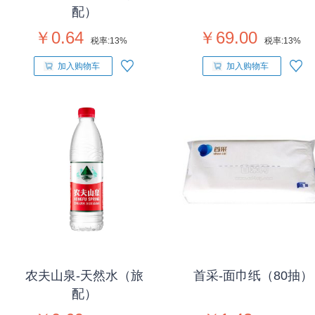
配）
￥0.64
￥69.00
税率:
13%
税率:
13%
加入购物车
加入购物车
农夫山泉-天然水（旅
首采-面巾纸（80抽）
配）