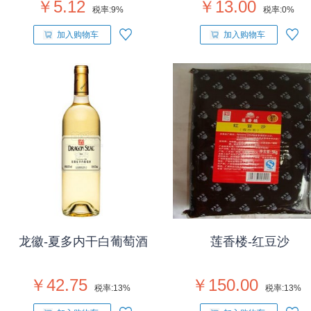
￥5.12
￥13.00
税率:
9%
税率:
0%
加入购物车
加入购物车
龙徽-夏多内干白葡萄酒
莲香楼-红豆沙
￥42.75
￥150.00
税率:
13%
税率:
13%