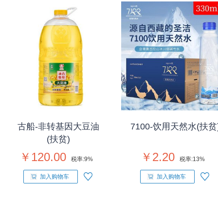
古船-非转基因大豆油
7100-饮用天然水(扶贫
(扶贫)
￥120.00
￥2.20
税率:
9%
税率:
13%
加入购物车
加入购物车