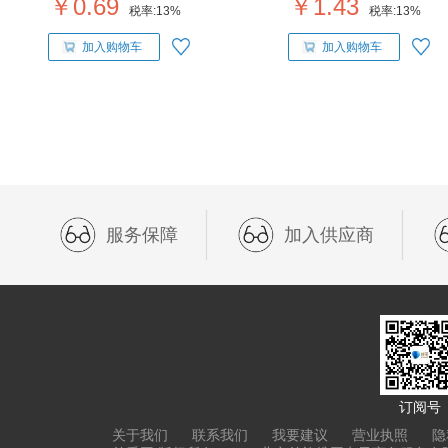
￥0.69
￥1.43
税率:
13%
税率:
13%
加入购物车
加入购物车
服务保障
加入供应商
订阅号
关于我们
联系我们
我要建议
营业执照
隐