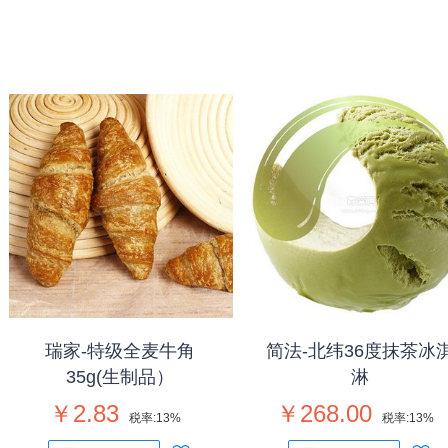
瑞家-特级全麦牛角
简法-北纬36度抹茶冰
35g(生制品）
淋
￥2.83
￥268.00
税率:
13%
税率:
13%