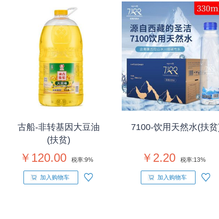
古船-非转基因大豆油
7100-饮用天然水(扶贫
(扶贫)
￥120.00
￥2.20
税率:
9%
税率:
13%
加入购物车
加入购物车