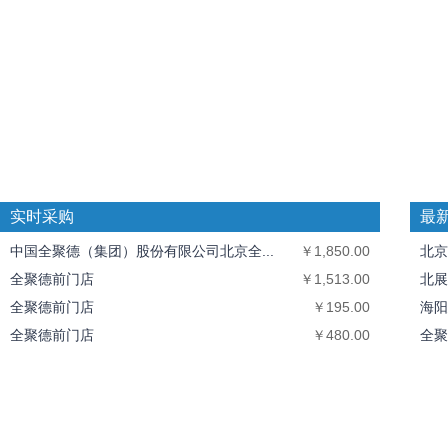
实时采购
最
中国全聚德（集团）股份有限公司北京全...
￥1,850.00
北京
全聚德前门店
￥1,513.00
北展
全聚德前门店
￥195.00
海阳
全聚德前门店
￥480.00
全聚
全聚德前门店
￥87.50
中丝
北京