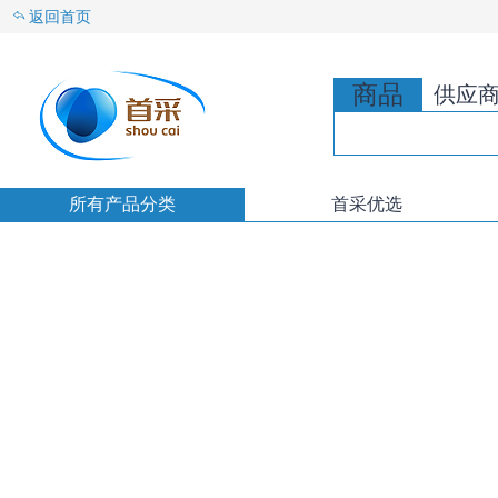
返回首页
商品
供应
所有产品分类
首采优选