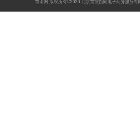
首采网 版权所有©2020 北京首旅携同电子商务服务