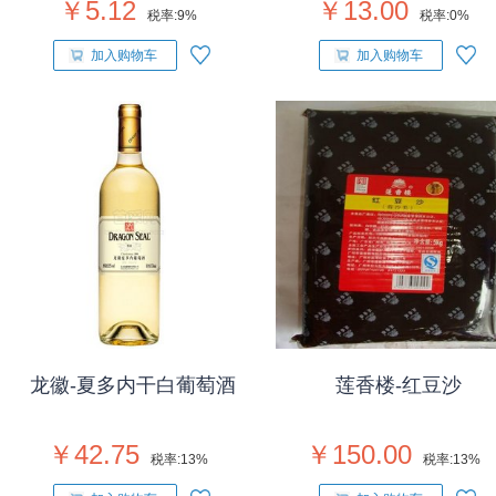
￥5.12
￥13.00
税率:
9%
税率:
0%
加入购物车
加入购物车
龙徽-夏多内干白葡萄酒
莲香楼-红豆沙
￥42.75
￥150.00
税率:
13%
税率:
13%