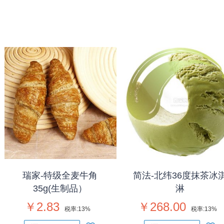
瑞家-特级全麦牛角
简法-北纬36度抹茶冰
35g(生制品）
淋
￥2.83
￥268.00
税率:
13%
税率:
13%