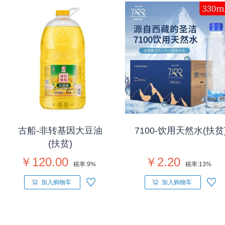
古船-非转基因大豆油
7100-饮用天然水(扶贫
(扶贫)
￥120.00
￥2.20
税率:
9%
税率:
13%
加入购物车
加入购物车