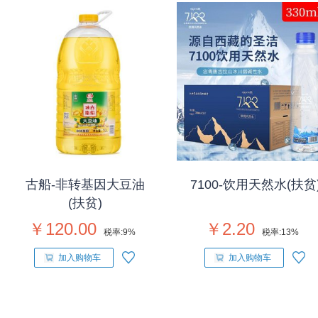
古船-非转基因大豆油
7100-饮用天然水(扶贫
(扶贫)
￥120.00
￥2.20
税率:
9%
税率:
13%
加入购物车
加入购物车