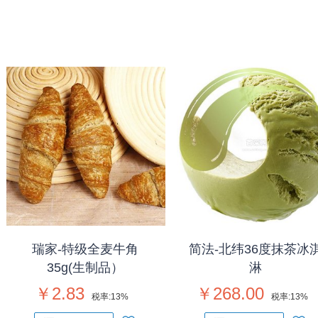
瑞家-特级全麦牛角
简法-北纬36度抹茶冰
35g(生制品）
淋
￥2.83
￥268.00
税率:
13%
税率:
13%