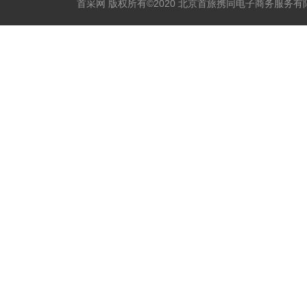
首采网 版权所有©2020 北京首旅携同电子商务服务