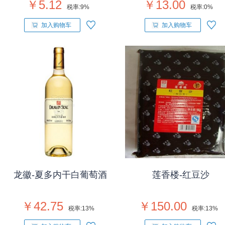
￥5.12
￥13.00
税率:
9%
税率:
0%
加入购物车
加入购物车
龙徽-夏多内干白葡萄酒
莲香楼-红豆沙
￥42.75
￥150.00
税率:
13%
税率:
13%