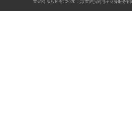
首采网 版权所有©2020 北京首旅携同电子商务服务