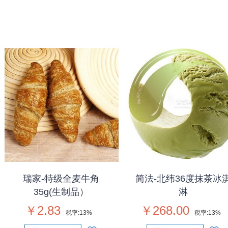
瑞家-特级全麦牛角
简法-北纬36度抹茶冰
35g(生制品）
淋
￥2.83
￥268.00
税率:
13%
税率:
13%