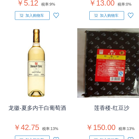
￥5.12
￥13.00
税率:
9%
税率:
0%
加入购物车
加入购物车
龙徽-夏多内干白葡萄酒
莲香楼-红豆沙
￥42.75
￥150.00
税率:
13%
税率:
13%