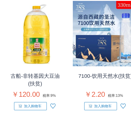
古船-非转基因大豆油
7100-饮用天然水(扶贫
(扶贫)
￥120.00
￥2.20
税率:
9%
税率:
13%
加入购物车
加入购物车