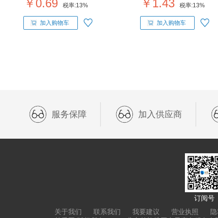
￥0.69
￥1.43
税率:
13%
税率:
13%
加入购物车
加入购物车
服务保障
加入供应商
订阅号
关于我们
联系我们
我要建议
营业执照
隐