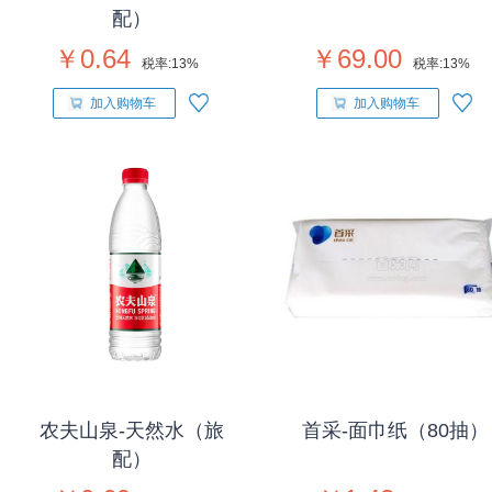
配）
￥0.64
￥69.00
税率:
13%
税率:
13%
加入购物车
加入购物车
农夫山泉-天然水（旅
首采-面巾纸（80抽）
配）