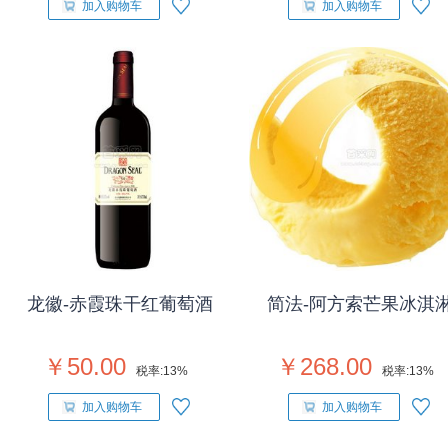
加入购物车
加入购物车
龙徽-赤霞珠干红葡萄酒
简法-阿方索芒果冰淇
￥50.00
￥268.00
税率:
13%
税率:
13%
加入购物车
加入购物车