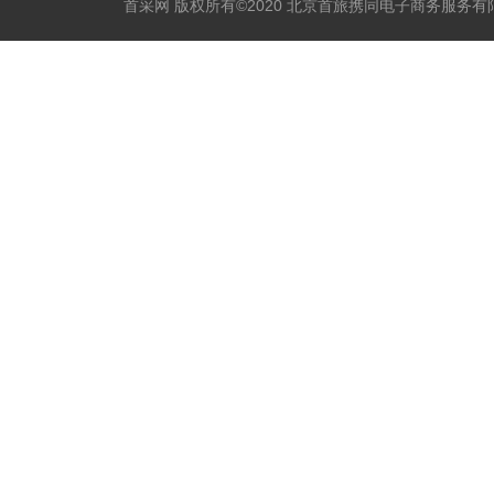
首采网 版权所有©2020 北京首旅携同电子商务服务