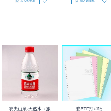
加入购物车
加入购物车
农夫山泉-天然水（旅
彩BTF打印纸