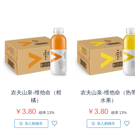
农夫山泉-维他命（柑
农夫山泉-维他命（热
橘）
水果）
￥3.80
￥3.80
税率:
13%
税率:
13%
加入购物车
加入购物车