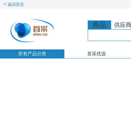
返回首页
商品
供应
所有产品分类
首采优选