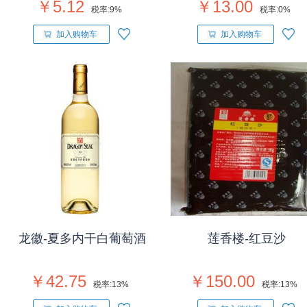
￥5.12
￥13.00
税率:
9%
税率:
0%
加入购物车
加入购物车
龙徽-夏多内干白葡萄酒
莲香楼-红豆沙
￥42.75
￥150.00
税率:
13%
税率:
13%