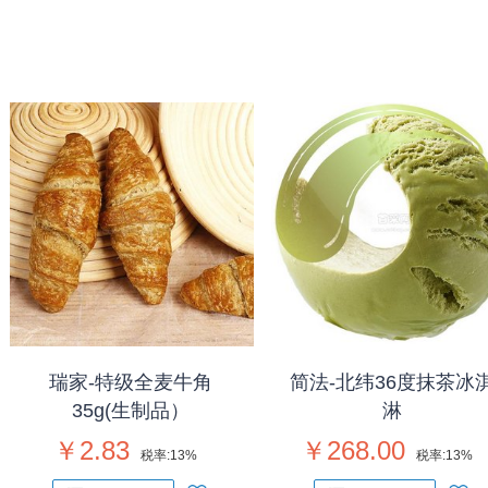
瑞家-特级全麦牛角
简法-北纬36度抹茶冰
35g(生制品）
淋
￥2.83
￥268.00
税率:
13%
税率:
13%