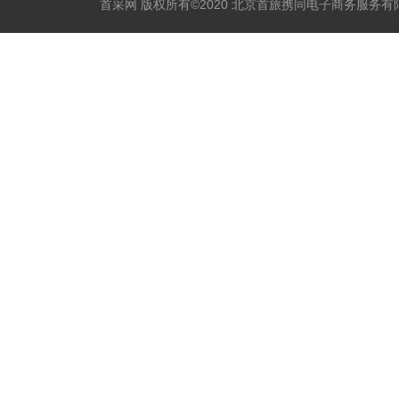
首采网 版权所有©2020 北京首旅携同电子商务服务