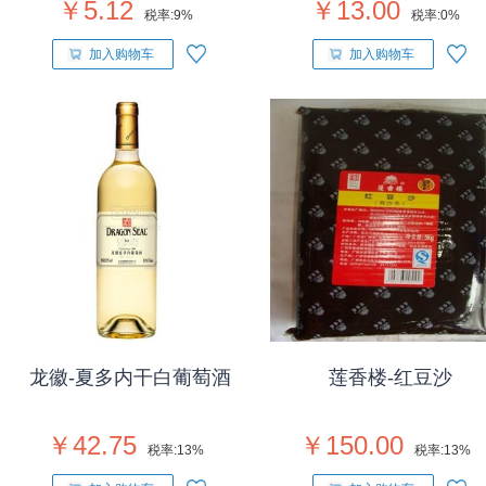
￥5.12
￥13.00
税率:
9%
税率:
0%
加入购物车
加入购物车
龙徽-夏多内干白葡萄酒
莲香楼-红豆沙
￥42.75
￥150.00
税率:
13%
税率:
13%