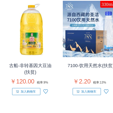
古船-非转基因大豆油
7100-饮用天然水(扶贫
(扶贫)
￥120.00
￥2.20
税率:
9%
税率:
13%
加入购物车
加入购物车