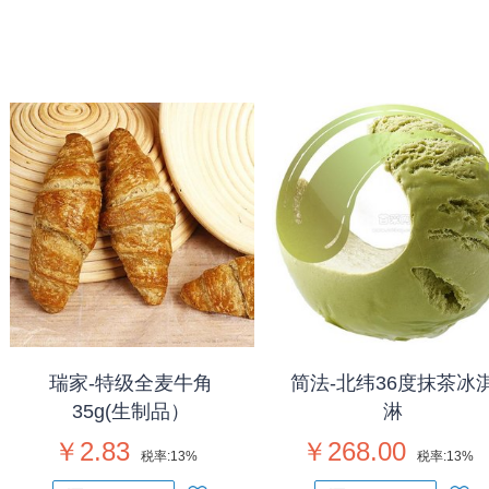
瑞家-特级全麦牛角
简法-北纬36度抹茶冰
35g(生制品）
淋
￥2.83
￥268.00
税率:
13%
税率:
13%