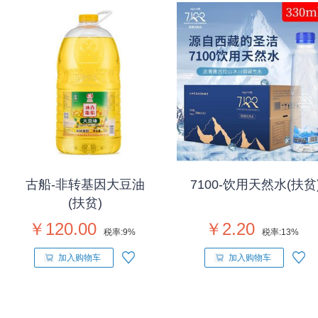
古船-非转基因大豆油
7100-饮用天然水(扶贫
(扶贫)
￥120.00
￥2.20
税率:
9%
税率:
13%
加入购物车
加入购物车