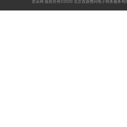
首采网 版权所有©2020 北京首旅携同电子商务服务