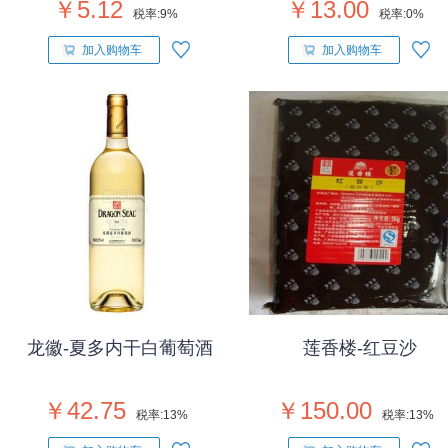
￥5.12
￥13.00
税率:
9%
税率:
0%
加入购物车
加入购物车
龙徽-夏多内干白葡萄酒
莲香楼-红豆沙
￥42.75
￥150.00
税率:
13%
税率:
13%