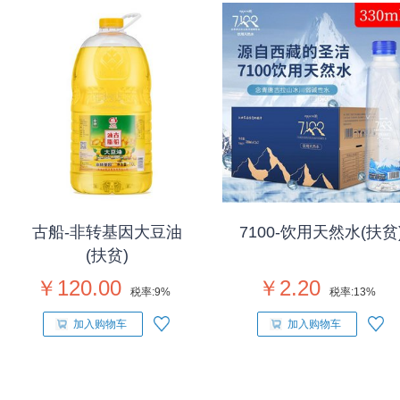
古船-非转基因大豆油
7100-饮用天然水(扶贫
(扶贫)
￥120.00
￥2.20
税率:
9%
税率:
13%
加入购物车
加入购物车