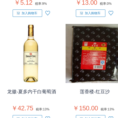
￥5.12
￥13.00
税率:
9%
税率:
0%
加入购物车
加入购物车
龙徽-夏多内干白葡萄酒
莲香楼-红豆沙
￥42.75
￥150.00
税率:
13%
税率:
13%