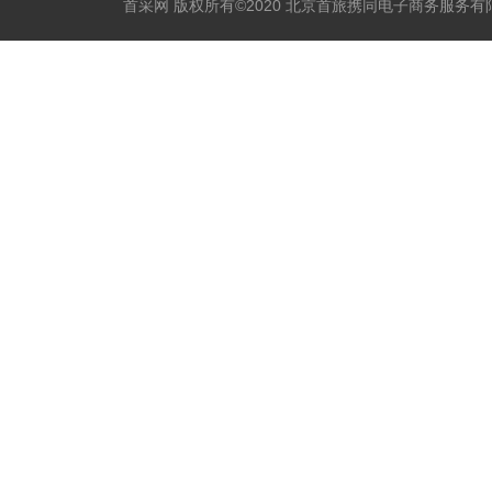
首采网 版权所有©2020 北京首旅携同电子商务服务