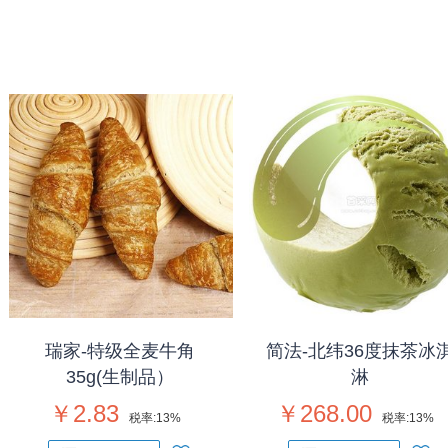
瑞家-特级全麦牛角
简法-北纬36度抹茶冰
35g(生制品）
淋
￥2.83
￥268.00
税率:
13%
税率:
13%