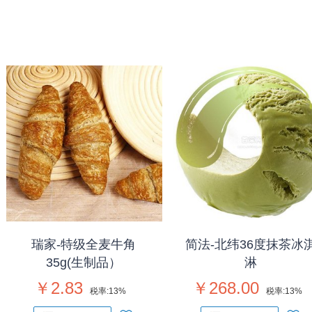
瑞家-特级全麦牛角
简法-北纬36度抹茶冰
35g(生制品）
淋
￥2.83
￥268.00
税率:
13%
税率:
13%