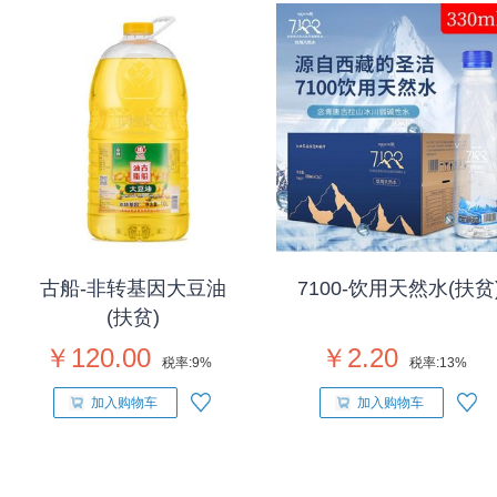
古船-非转基因大豆油
7100-饮用天然水(扶贫
(扶贫)
￥120.00
￥2.20
税率:
9%
税率:
13%
加入购物车
加入购物车