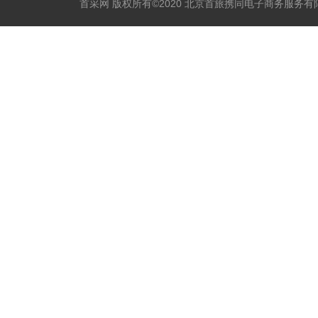
首采网 版权所有©2020 北京首旅携同电子商务服务