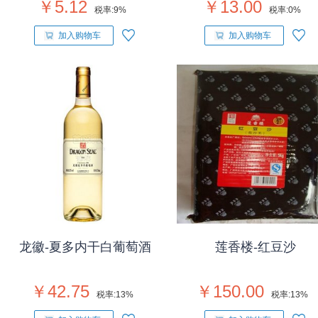
￥5.12
￥13.00
税率:
9%
税率:
0%
加入购物车
加入购物车
龙徽-夏多内干白葡萄酒
莲香楼-红豆沙
￥42.75
￥150.00
税率:
13%
税率:
13%