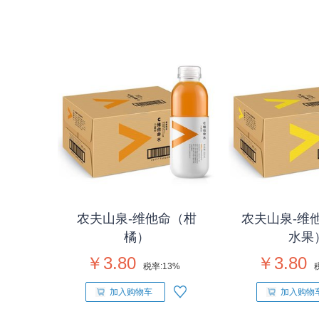
农夫山泉-维他命（柑
农夫山泉-维
橘）
水果
￥3.80
￥3.80
税率:
13%
加入购物车
加入购物