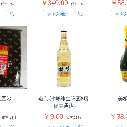
￥340.00
￥58.
税率:
0%
税率:
9%
车
加入购物车
加
红豆沙
燕京-冰啤纯生啤酒8度
美极
（福美通达）
￥9.00
￥38.
税率:
13%
税率:
13%