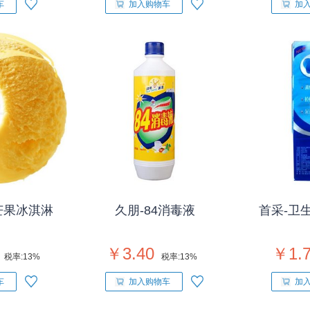
车
加入购物车
加
芒果冰淇淋
久朋-84消毒液
首采-卫
￥3.40
￥1.
税率:
13%
税率:
13%
车
加入购物车
加