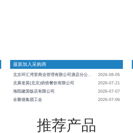
最新加入采购商
北京环汇湾里商业管理有限公司酒店分公...
2026-08-05
北展老莫(北京)烘焙餐饮有限公司
2026-07-21
海阳建国饭店有限公司
2026-07-07
全聚德集团工会
2026-07-06
中丝国际控股有限公司
2026-06-29
北京芙蓉建国酒店有限公司
2026-06-17
推荐产品