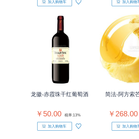
加入购物车
加入购物
龙徽-赤霞珠干红葡萄酒
简法-阿方索
￥50.00
￥268.00
税率:
13%
加入购物车
加入购物