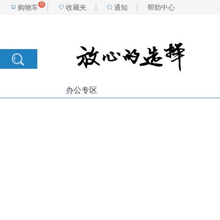
0
购物车
收藏夹
通知
帮助中心
办公专区