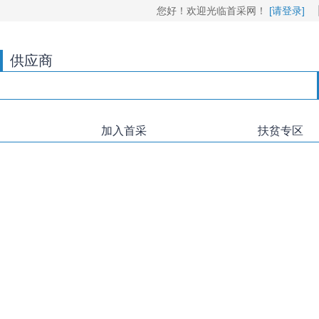
您好！欢迎光临首采网！
[请登录]
供应商
加入首采
扶贫专区